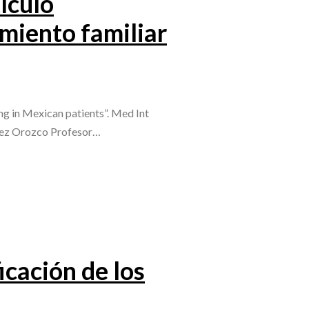
tículo
miento familiar
ng in Mexican patients”. Med Int
uez Orozco Profesor…
icación de los