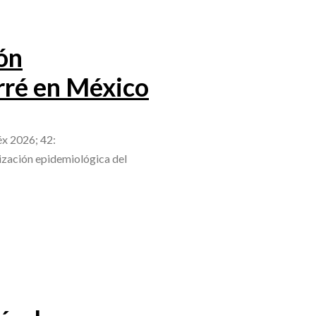
ón
rré en México
éx 2026; 42:
ización epidemiológica del