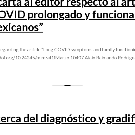
arta al editor respecto al ar
OVID prolongado y funciona
exicanos”
r regarding the article “Long COVID symptoms and family functioni
//doi.org/10.24245/mim.v41iMarzo.10407 Alain Raimundo Rodríg
rca del diagnóstico y gradif