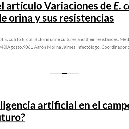
l artículo Variaciones de
E. c
de orina y sus resistencias
 E. coli to E. coli BLEE in urine cultures and their resistances. Me
v40iAgosto.9861 Aarón Molina Jaimes Infectólogo. Coordinador d
eligencia artificial en el cam
uturo?