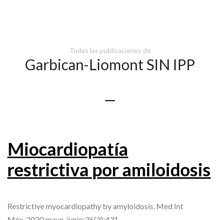
Todas las publicaciones de
Garbican-Liomont SIN IPP
Miocardiopatía
restrictiva por amiloidosis
Restrictive myocardiopathy by amyloidosis. Med Int
Méx. 2020 mayo-junio;36(3):431-