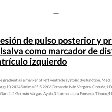
esión de pulso posterior y pr
lsalva como marcador de dis
ntrículo izquierdo
e gradient as a marker of left ventricle systolic dysfunction. Me
.org/10.24245/mim.v35i5.2206 Fernando Iván Vergara-Orduña,1 Da
-García,2 Germán Vargas-Ayala,3 Norma Laura Fonseca-Tinoco,4