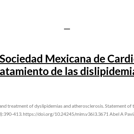
 Sociedad Mexicana de Cardio
ratamiento de las dislipidemi
 and treatment of dyslipidemias and atherosclerosis. Statement of
:390-413. https://doi.org/10.24245/mim.v36i3.3671 Abel A Pavía