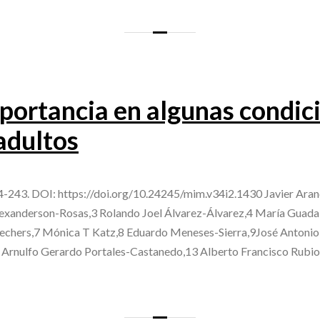
portancia en algunas condic
adultos
-243. DOI: https://doi.org/10.24245/mim.v34i2.1430 Javier Aran
Alexanderson-Rosas,3 Rolando Joel Álvarez-Álvarez,4 María Guada
echers,7 Mónica T Katz,8 Eduardo Meneses-Sierra,9José Antoni
2 Arnulfo Gerardo Portales-Castanedo,13 Alberto Francisco Rubi