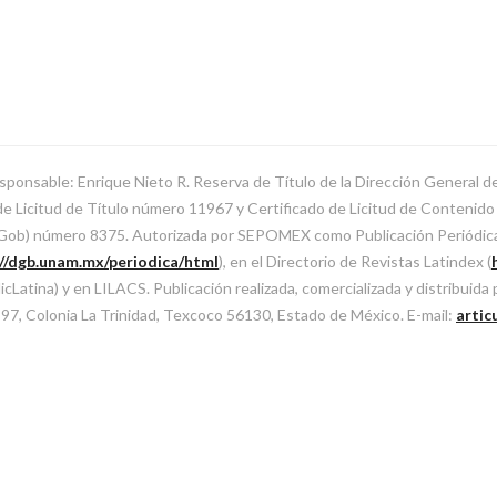
sponsable: Enrique Nieto R. Reserva de Título de la Dirección General 
Licitud de Título número 11967 y Certificado de Licitud de Contenido d
SeGob) número 8375. Autorizada por SEPOMEX como Publicación Periódi
://dgb.unam.mx/periodica/html
), en el Directorio de Revistas Latindex (
atina) y en LILACS. Publicación realizada, comercializada y distribuida
l 97, Colonia La Trinidad, Texcoco 56130, Estado de México. E-mail:
artic