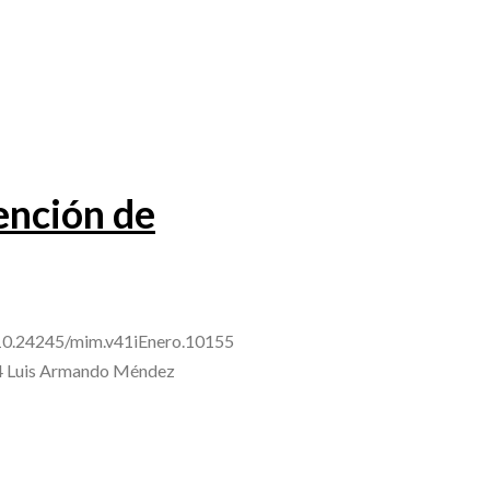
ención de
rg/10.24245/mim.v41iEnero.10155
o,4 Luis Armando Méndez