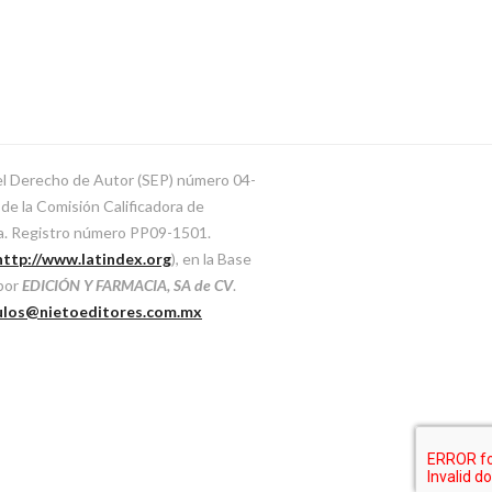
del Derecho de Autor (SEP) número 04-
e la Comisión Calificadora de
ca. Registro número PP09-1501.
http://www.latindex.org
), en la Base
 por
EDICIÓN Y FARMACIA, SA de CV
.
ulos@nietoeditores.com.mx