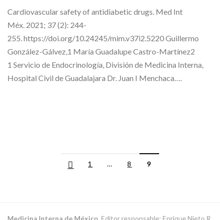
Cardiovascular safety of antidiabetic drugs. Med Int
Méx. 2021; 37 (2): 244-
255. https://doi.org/10.24245/mim.v37i2.5220 Guillermo
González-Gálvez,1 María Guadalupe Castro-Martínez2
1 Servicio de Endocrinología, División de Medicina Interna,
Hospital Civil de Guadalajara Dr. Juan I Menchaca….
1
…
8
9
Medicina Interna de México.
Editor responsable: Enrique Nieto R.