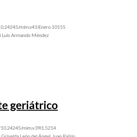
rg/10.24245/mim.v41iEnero.10155
o,4 Luis Armando Méndez
te geriátrico
org/10.24245/mim.v39i1.5214
 Griselda León del Ángel, Juan Pablo