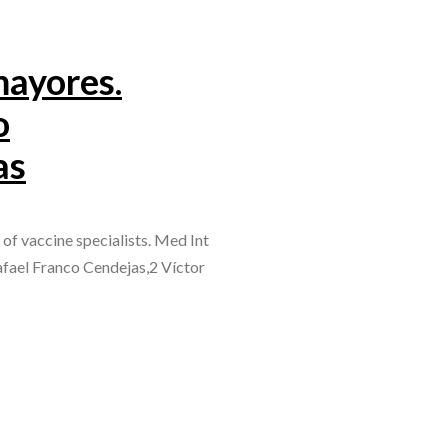
mayores.
o
as
f vaccine specialists. Med Int
fael Franco Cendejas,2 Víctor