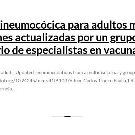
ineumocócica para adultos 
s actualizadas por un grup
rio de especialistas en vacun
adults. Updated recommendations from a multidisciplinary group o
/doi.org/10.24245/mim.v41i9.10376 Juan Carlos Tinoco Favila,1 Ra
ornejo…