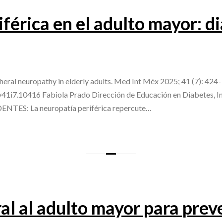
férica en el adulto mayor: d
ral neuropathy in elderly adults. Med Int Méx 2025; 41 (7): 424-
v41i7.10416 Fabiola Prado Dirección de Educación en Diabetes, In
TES: La neuropatía periférica repercute…
al al adulto mayor para prev