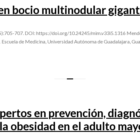
en bocio multinodular gigan
5):705-707. DOI: https://doi.org/10.24245/mim.v33i5.1316 M
scuela de Medicina, Universidad Autónoma de Guadalajara, Guada
ertos en prevención, diagnó
la obesidad en el adulto may