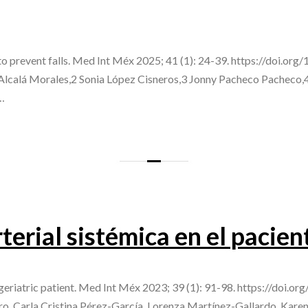
to prevent falls. Med Int Méx 2025; 41 (1): 24-39. https://doi.o
th Alcalá Morales,2 Sonia López Cisneros,3 Jonny Pacheco Pachec
…
terial sistémica en el pacien
 geriatric patient. Med Int Méx 2023; 39 (1): 91-98. https://doi.
, Carla Cristina Pérez-García, Lorenza Martínez-Gallardo, Karen