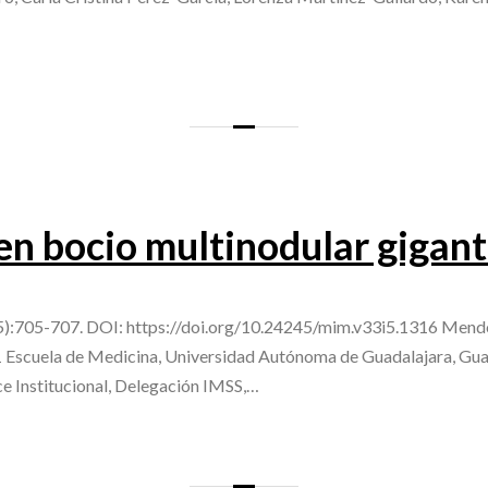
en bocio multinodular gigan
5):705-707. DOI: https://doi.org/10.24245/mim.v33i5.1316 M
scuela de Medicina, Universidad Autónoma de Guadalajara, Guada
e Institucional, Delegación IMSS,…