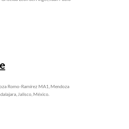
te
endoza Romo-Ramírez MA1, Mendoza
lajara, Jalisco, México.