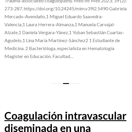
Trauma-associated coagulopathy. Med Int Méx 2023; 39 (2):
273-287. https://doi.org/10.24245/mim.v39i2.5490 Gabriela
Mercado-Avendaño,1 Miguel Eduardo Saavedra-
Valencia,1 Laura Herrera-Almanza,1 Manuela Carvajal-
Alzate,1 Daniela Vergara-Yánez,1 Yuban Sebastián Cuartas-
Agudelo,1 Lina María Martínez-Sánchez2 1 Estudiante de
Medicina. 2 Bacterióloga, especialista en Hematología
Magister en Educación. Facultad…
Coagulación intravascular
diseminada en una