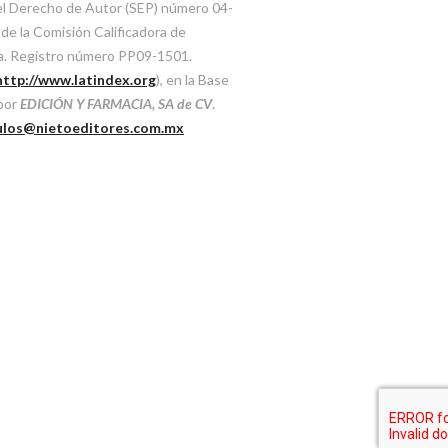
del Derecho de Autor (SEP) número 04-
e la Comisión Calificadora de
ca. Registro número PP09-1501.
http://www.latindex.org
), en la Base
 por
EDICIÓN Y FARMACIA, SA de CV
.
ulos@nietoeditores.com.mx