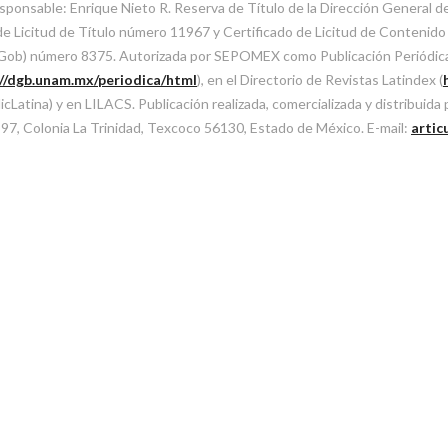
sponsable: Enrique Nieto R. Reserva de Título de la Dirección General 
Licitud de Título número 11967 y Certificado de Licitud de Contenido d
SeGob) número 8375. Autorizada por SEPOMEX como Publicación Periódi
://dgb.unam.mx/periodica/html
), en el Directorio de Revistas Latindex (
atina) y en LILACS. Publicación realizada, comercializada y distribuida
l 97, Colonia La Trinidad, Texcoco 56130, Estado de México. E-mail:
artic