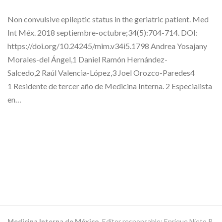
Non convulsive epileptic status in the geriatric patient. Med
Int Méx. 2018 septiembre-octubre;34(5):704-714. DOI:
https://doi.org/10.24245/mim.v34i5.1798 Andrea Yosajany
Morales-del Ángel,1 Daniel Ramón Hernández-
Salcedo,2 Raúl Valencia-López,3 Joel Orozco-Paredes4
1 Residente de tercer año de Medicina Interna. 2 Especialista
en…
Medicina Interna de México.
Editor responsable: Enrique Nieto R.