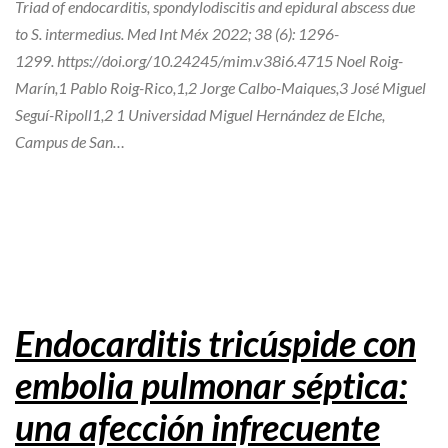
Triad of endocarditis, spondylodiscitis and epidural abscess due
to S. intermedius. Med Int Méx 2022; 38 (6): 1296-
1299. https://doi.org/10.24245/mim.v38i6.4715 Noel Roig-
Marín,1 Pablo Roig-Rico,1,2 Jorge Calbo-Maiques,3 José Miguel
Seguí-Ripoll1,2 1 Universidad Miguel Hernández de Elche,
Campus de San…
Endocarditis tricúspide con
embolia pulmonar séptica:
una afección infrecuente