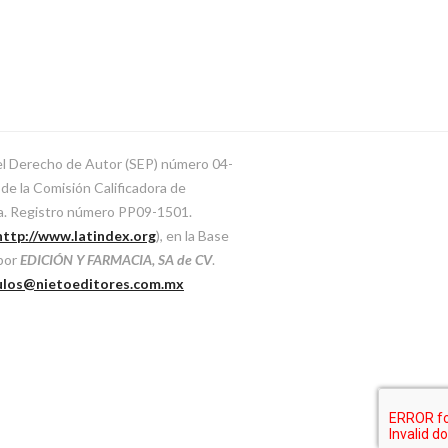
del Derecho de Autor (SEP) número 04-
e la Comisión Calificadora de
ca. Registro número PP09-1501.
http://www.latindex.org
), en la Base
 por
EDICIÓN Y FARMACIA, SA de CV
.
ulos@nietoeditores.com.mx