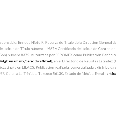
sponsable: Enrique Nieto R. Reserva de Título de la Dirección General 
Licitud de Título número 11967 y Certificado de Licitud de Contenido d
SeGob) número 8375. Autorizada por SEPOMEX como Publicación Periódi
://dgb.unam.mx/periodica/html
), en el Directorio de Revistas Latindex (
atina) y en LILACS. Publicación realizada, comercializada y distribuida
l 97, Colonia La Trinidad, Texcoco 56130, Estado de México. E-mail:
artic