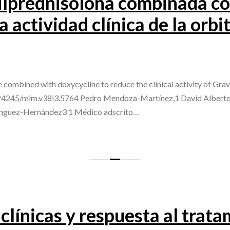
ilprednisolona combinada co
a actividad clínica de la orbi
 combined with doxycycline to reduce the clinical activity of Gr
10.24245/mim.v38i3.5764 Pedro Mendoza-Martínez,1 David Alberto
ínguez-Hernández3 1 Médico adscrito…
clínicas y respuesta al trata