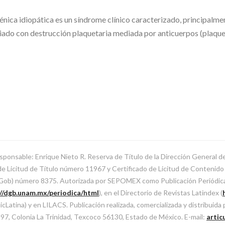
a idiopática es un síndrome clínico caracterizado, principalmen
ciado con destrucción plaquetaria mediada por anticuerpos (plaqu
sponsable: Enrique Nieto R. Reserva de Título de la Dirección General 
Licitud de Título número 11967 y Certificado de Licitud de Contenido d
SeGob) número 8375. Autorizada por SEPOMEX como Publicación Periódi
://dgb.unam.mx/periodica/html
), en el Directorio de Revistas Latindex (
atina) y en LILACS. Publicación realizada, comercializada y distribuida
l 97, Colonia La Trinidad, Texcoco 56130, Estado de México. E-mail:
artic