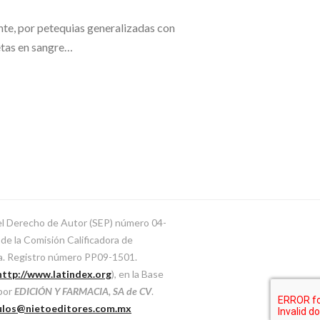
te, por petequias generalizadas con
etas en sangre…
del Derecho de Autor (SEP) número 04-
e la Comisión Calificadora de
ca. Registro número PP09-1501.
http://www.latindex.org
), en la Base
 por
EDICIÓN Y FARMACIA, SA de CV
.
ulos@nietoeditores.com.mx