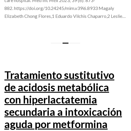
care hospital. Med Int Méx 2023; 39 (6): 873-
882. https://doi.org/10.24245/mim.v39i6.8933 Magaly
Elizabeth Chong Flores,1 Eduardo Vilchis Chaparro,2 Leslie…
Tratamiento sustitutivo
de acidosis metabólica
con hiperlactatemia
secundaria a intoxicación
aguda por metformina