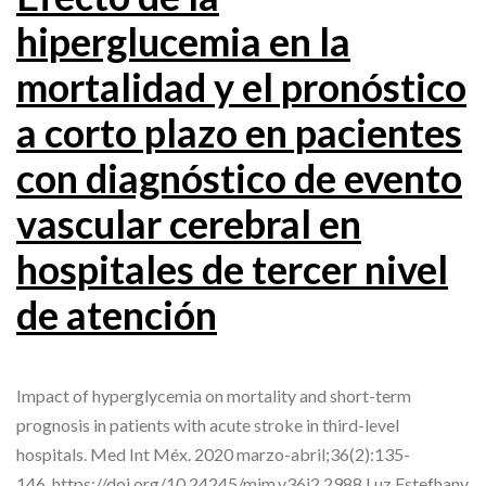
hiperglucemia en la
mortalidad y el pronóstico
a corto plazo en pacientes
con diagnóstico de evento
vascular cerebral en
hospitales de tercer nivel
de atención
Impact of hyperglycemia on mortality and short-term
prognosis in patients with acute stroke in third-level
hospitals. Med Int Méx. 2020 marzo-abril;36(2):135-
146. https://doi.org/10.24245/mim.v36i2.2988 Luz Estefhany