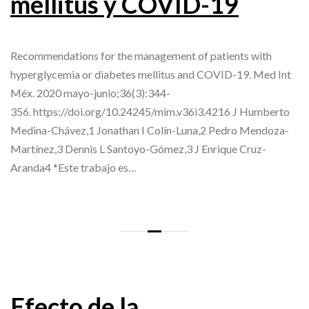
mellitus y COVID-19
Recommendations for the management of patients with
hyperglycemia or diabetes mellitus and COVID-19. Med Int
Méx. 2020 mayo-junio;36(3):344-
356. https://doi.org/10.24245/mim.v36i3.4216 J Humberto
Medina-Chávez,1 Jonathan I Colín-Luna,2 Pedro Mendoza-
Martínez,3 Dennis L Santoyo-Gómez,3 J Enrique Cruz-
Aranda4 *Este trabajo es…
Efecto de la