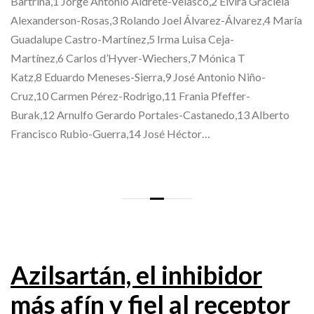
Bartrina,1 Jorge Antonio Aldrete-Velasco,2 Elvira Graciela
Alexanderson-Rosas,3 Rolando Joel Álvarez-Álvarez,4 María
Guadalupe Castro-Martínez,5 Irma Luisa Ceja-
Martínez,6 Carlos d’Hyver-Wiechers,7 Mónica T
Katz,8 Eduardo Meneses-Sierra,9 José Antonio Niño-
Cruz,10 Carmen Pérez-Rodrigo,11 Frania Pfeffer-
Burak,12 Arnulfo Gerardo Portales-Castanedo,13 Alberto
Francisco Rubio-Guerra,14 José Héctor…
Azilsartán, el inhibidor
más afín y fiel al receptor