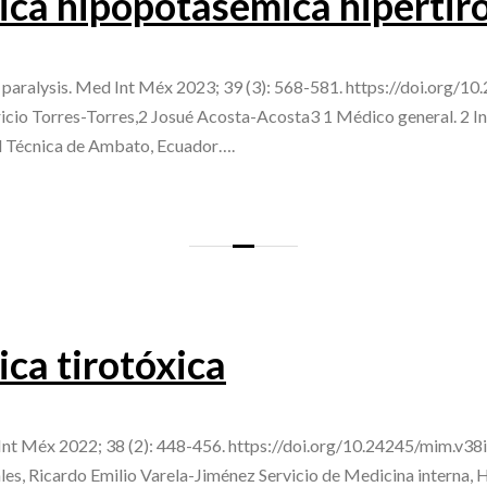
dica hipopotasémica hipertir
paralysis. Med Int Méx 2023; 39 (3): 568-581. https://doi.org/1
icio Torres-Torres,2 Josué Acosta-Acosta3 1 Médico general. 2 Int
d Técnica de Ambato, Ecuador….
ica tirotóxica
 Int Méx 2022; 38 (2): 448-456. https://doi.org/10.24245/mim.v38
s, Ricardo Emilio Varela-Jiménez Servicio de Medicina interna, Ho