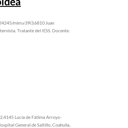
oidea
0.24245/mim.v39i3.6810 Juan
ernista. Tratante del IESS. Docente.
i2.4145 Lucía de Fátima Arroyo-
spital General de Saltillo, Coahuila,