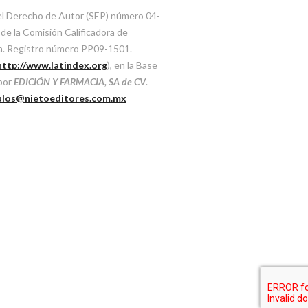
del Derecho de Autor (SEP) número 04-
e la Comisión Calificadora de
ca. Registro número PP09-1501.
http://www.latindex.org
), en la Base
 por
EDICIÓN Y FARMACIA, SA de CV
.
ulos@nietoeditores.com.mx