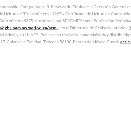
sponsable: Enrique Nieto R. Reserva de Título de la Dirección General 
Licitud de Título número 11967 y Certificado de Licitud de Contenido d
SeGob) número 8375. Autorizada por SEPOMEX como Publicación Periódi
://dgb.unam.mx/periodica/html
), en el Directorio de Revistas Latindex (
atina) y en LILACS. Publicación realizada, comercializada y distribuida
l 97, Colonia La Trinidad, Texcoco 56130, Estado de México. E-mail:
artic