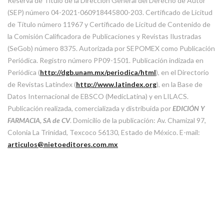
Reserva de Título de la Dirección General del Derecho de Autor
(SEP) número 04-2021-060918445800-203. Certificado de Licitud
de Título número 11967 y Certificado de Licitud de Contenido de
la Comisión Calificadora de Publicaciones y Revistas Ilustradas
(SeGob) número 8375. Autorizada por SEPOMEX como Publicación
Periódica. Registro número PP09-1501. Publicación indizada en
Periódica (
http://dgb.unam.mx/periodica/html
), en el Directorio
de Revistas Latindex (
http://www.latindex.org
), en la Base de
Datos Internacional de EBSCO (MedicLatina) y en LILACS.
Publicación realizada, comercializada y distribuida por
EDICIÓN Y
FARMACIA, SA de CV
. Domicilio de la publicación: Av. Chamizal 97,
Colonia La Trinidad, Texcoco 56130, Estado de México. E-mail:
articulos@nietoeditores.com.mx