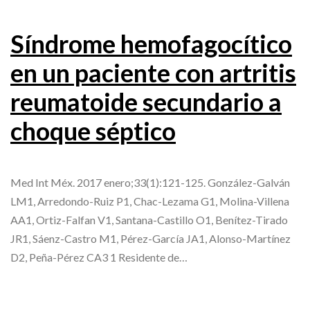
Síndrome hemofagocítico
en un paciente con artritis
reumatoide secundario a
choque séptico
Med Int Méx. 2017 enero;33(1):121-125. González-Galván
LM1, Arredondo-Ruiz P1, Chac-Lezama G1, Molina-Villena
AA1, Ortiz-Falfan V1, Santana-Castillo O1, Benítez-Tirado
JR1, Sáenz-Castro M1, Pérez-García JA1, Alonso-Martínez
D2, Peña-Pérez CA3 1 Residente de…