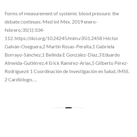
Forms of measurement of systemic blood pressure: the
debate continues. Med Int Méx. 2019 enero-
febrero;35(1):104-
112. https://doi.org/10.24245/mim.v35i1.2458 Héctor
Galván-Oseguera,2 Martín Rosas-Peralta,1 Gabriela
Borrayo-Sánchez,1 Belinda E González-Díaz,3 Eduardo
Almeida-Gutiérrez,4 Erick Ramírez-Arias,5 Gilberto Pérez-
Rodríguez6 1 Coordinación de Investigación en Salud, IMSS.
2 Cardiólogo….