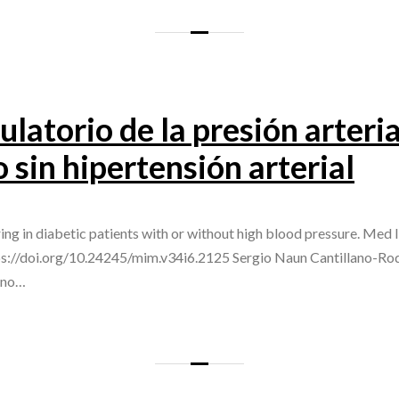
atorio de la presión arteria
 sin hipertensión arterial
ng in diabetic patients with or without high blood pressure. Med
s://doi.org/10.24245/mim.v34i6.2125 Sergio Naun Cantillano-Rod
lano…