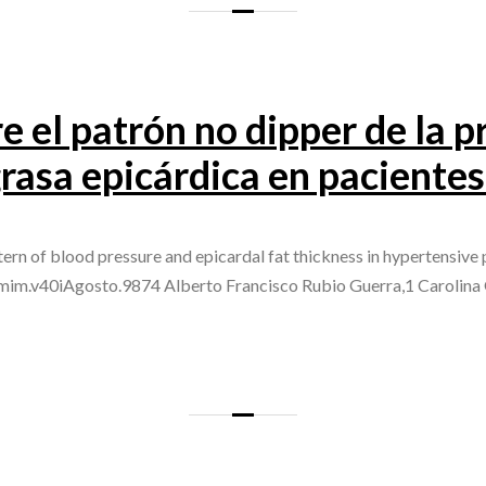
 el patrón no dipper de la pr
 grasa epicárdica en paciente
rn of blood pressure and epicardal fat thickness in hypertensive 
mim.v40iAgosto.9874 Alberto Francisco Rubio Guerra,1 Carolina 