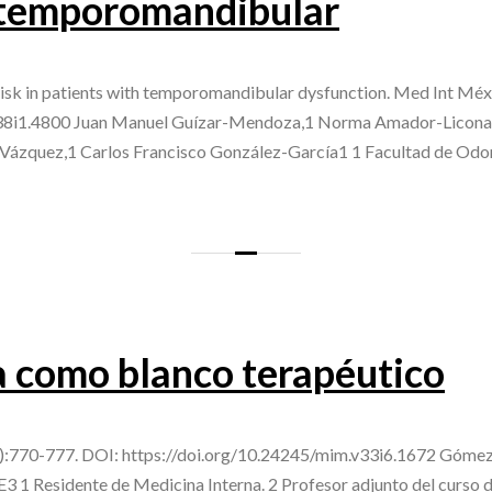
 temporomandibular
risk in patients with temporomandibular dysfunction. Med Int Méx 
v38i1.4800 Juan Manuel Guízar-Mendoza,1 Norma Amador-Licona,2
z-Vázquez,1 Carlos Francisco González-García1 1 Facultad de O
a como blanco terapéutico
:770-777. DOI: https://doi.org/10.24245/mim.v33i6.1672 Gómez
 1 Residente de Medicina Interna. 2 Profesor adjunto del curso d