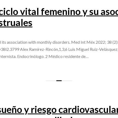
ciclo vital femenino y su aso
struales
nd its association with monthly disorders. Med Int Méx 2022; 38 (2)
v38i2.3799 Alex Ramírez-Rincón,1,3,6 Luis Miguel Ruiz-Velásquez
nternista. Endocrinólogo. 2 Médico residente de…
sueño y riesgo cardiovascula