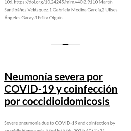
106. https://doi.org/10.24245/mim.v40i2.9110 Martín
Santibáñez Velázquez,1 Gabriela Medina García,2 Ulises
Ángeles Garay,3 Erika Olguín…
Neumonía severa por
COVID-19 y coinfección
por coccidioidomicosis
Severe pneumonia due to COVID-19 and coinfection by
coccidioidomycosis. Med Int Méx 2024; 40 (1): 71-