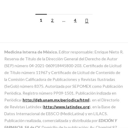
1
2
…
4
Medicina Interna de México.
Editor responsable: Enrique Nieto R.
Reserva de Título de la Dirección General del Derecho de Autor
(SEP) número 04-2021-060918445800-203. Certificado de Licitud
de Título número 11967 y Certificado de Licitud de Contenido de
la Comisión Calificadora de Publicaciones y Revistas Ilustradas
(SeGob) número 8375. Autorizada por SEPOMEX como Publicación
Periódica. Registro número PP09-1501. Publicación indizada en
Periódica (
http://dgb.unam.mx/periodica/html
), en el Directorio
de Revistas Latindex (
http://www.latindex.org
), en la Base de
Datos Internacional de EBSCO (MedicLatina) y en LILACS.
Publicación realizada, comercializada y distribuida por
EDICIÓN Y
FARMACIA, SA de CV
. Domicilio de la publicación: Av. Chamizal 97,