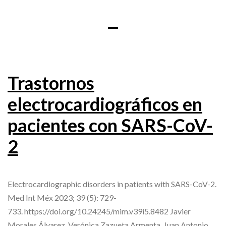
Trastornos
electrocardiográficos en
pacientes con SARS-CoV-
2
Electrocardiographic disorders in patients with SARS-CoV-2.
Med Int Méx 2023; 39 (5): 729-
733. https://doi.org/10.24245/mim.v39i5.8482 Javier
Morales Álvarez, Verónica Zazueta Armenta, Juan Antonio