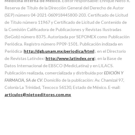
Medicina Interna de México.
Editor responsable: Enrique Nieto R.
Reserva de Título de la Dirección General del Derecho de Autor
(SEP) número 04-2021-060918445800-203. Certificado de Licitud
de Título número 11967 y Certificado de Licitud de Contenido de
la Comisión Calificadora de Publicaciones y Revistas Ilustradas
(SeGob) número 8375. Autorizada por SEPOMEX como Publicación
Periódica. Registro número PP09-1501. Publicación indizada en
Periódica (
http://dgb.unam.mx/periodica/html
), en el Directorio
de Revistas Latindex (
http://www.latindex.org
), en la Base de
Datos Internacional de EBSCO (MedicLatina) y en LILACS.
Publicación realizada, comercializada y distribuida por
EDICIÓN Y
FARMACIA, SA de CV
. Domicilio de la publicación: Av. Chamizal 97,
Colonia La Trinidad, Texcoco 56130, Estado de México. E-mail:
articulos@nietoeditores.com.mx