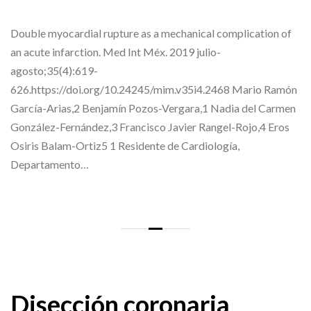
Double myocardial rupture as a mechanical complication of
an acute infarction. Med Int Méx. 2019 julio-
agosto;35(4):619-
626.https://doi.org/10.24245/mim.v35i4.2468 Mario Ramón
García-Arias,2 Benjamín Pozos-Vergara,1 Nadia del Carmen
González-Fernández,3 Francisco Javier Rangel-Rojo,4 Eros
Osiris Balam-Ortiz5 1 Residente de Cardiología,
Departamento…
Disección coronaria