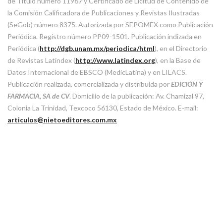
de Título número 11967 y Certificado de Licitud de Contenido de
la Comisión Calificadora de Publicaciones y Revistas Ilustradas
(SeGob) número 8375. Autorizada por SEPOMEX como Publicación
Periódica. Registro número PP09-1501. Publicación indizada en
Periódica (
http://dgb.unam.mx/periodica/html
), en el Directorio
de Revistas Latindex (
http://www.latindex.org
), en la Base de
Datos Internacional de EBSCO (MedicLatina) y en LILACS.
Publicación realizada, comercializada y distribuida por
EDICIÓN Y
FARMACIA, SA de CV
. Domicilio de la publicación: Av. Chamizal 97,
Colonia La Trinidad, Texcoco 56130, Estado de México. E-mail:
articulos@nietoeditores.com.mx