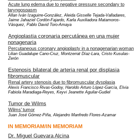
Acute lung edema due to negative pressure secondary to
laryngospasm
Allan Iván Izaguirre-González, Aleida Gisselle Tejada-Valladares,
Jaime Jahaziel Cordón-Fajardo, Karla Auxiliadora Matamoros-
Vásquez, Pablo David Toro-Amaya
Angioplastia coronaria percutánea en una mujer
nonagenaria
Percutaneous coronary angioplasty in a nonagenarian woman
Lilian Guadalupe Cano-Cruz, Montzerrat Díaz-Lara, Cristo Kusulas-
Zerón
Estenosis bilateral de arteria renal por displasia
fibromuscular
Renal artery stenosis due to fibromuscular dysplasia
Alexis Francisco Rivas-Godoy, Haroldo Arturo López-García, Elvia
Fabiola Maradiaga-Reyes, Keyvi Jeanette Aguilar-Gudiel
Tumor de Wilms
Wilms’ tumor
Juan José Gómez-Piña, Alejandro Manfredo Flores-Azamar
IN MEMORIAM/IN MEMORIAM
Dr. Miguel Guevara Alcina