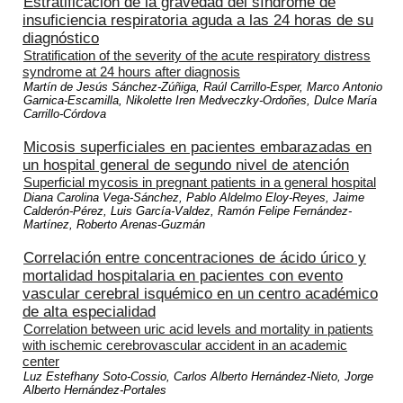
Estratificación de la gravedad del síndrome de
insuficiencia respiratoria aguda
a las 24 horas de su
diagnóstico
Stratification of the severity of the acute respiratory distress
syndrome at 24 hours after diagnosis
Martín de Jesús Sánchez-Zúñiga, Raúl Carrillo-Esper, Marco Antonio
Garnica-Escamilla, Nikolette Iren Medveczky-Ordoñes, Dulce María
Carrillo-Córdova
Micosis superficiales en pacientes embarazadas en
un hospital general de segundo nivel de atención
Superficial mycosis in pregnant patients in a general hospital
Diana Carolina Vega-Sánchez, Pablo Aldelmo Eloy-Reyes, Jaime
Calderón-Pérez, Luis García-Valdez, Ramón Felipe Fernández-
Martínez, Roberto Arenas-Guzmán
Correlación entre concentraciones de ácido úrico y
mortalidad hospitalaria en pacientes con evento
vascular cerebral isquémico en un centro académico
de alta especialidad
Correlation between uric acid levels and mortality in patients
with ischemic cerebrovascular accident in an academic
center
Luz Estefhany Soto-Cossio, Carlos Alberto Hernández-Nieto, Jorge
Alberto Hernández-Portales