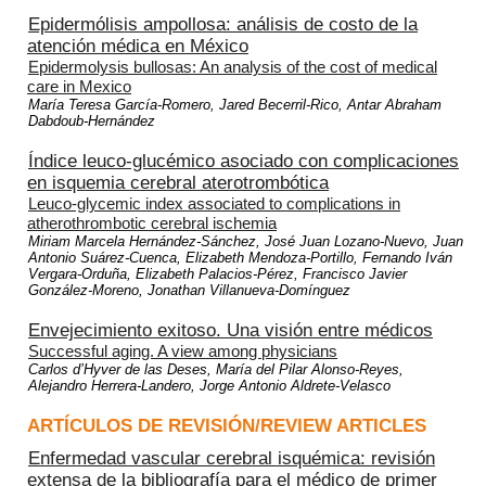
Epidermólisis ampollosa: análisis de costo de la
atención médica en México
Epidermolysis bullosas: An analysis of the cost of medical
care in Mexico
María Teresa García-Romero, Jared Becerril-Rico, Antar Abraham
Dabdoub-Hernández
Índice leuco-glucémico asociado con complicaciones
en isquemia cerebral aterotrombótica
Leuco-glycemic index associated to complications in
atherothrombotic cerebral ischemia
Miriam Marcela Hernández-Sánchez, José Juan Lozano-Nuevo, Juan
Antonio Suárez-Cuenca, Elizabeth Mendoza-Portillo, Fernando Iván
Vergara-Orduña, Elizabeth Palacios-Pérez, Francisco Javier
González-Moreno, Jonathan Villanueva-Domínguez
Envejecimiento exitoso. Una visión entre médicos
Successful aging. A view among physicians
Carlos d’Hyver de las Deses, María del Pilar Alonso-Reyes,
Alejandro Herrera-Landero, Jorge Antonio Aldrete-Velasco
ARTÍCULOS DE REVISIÓN/REVIEW ARTICLES
Enfermedad vascular cerebral isquémica: revisión
extensa de la bibliografía para el médico de primer