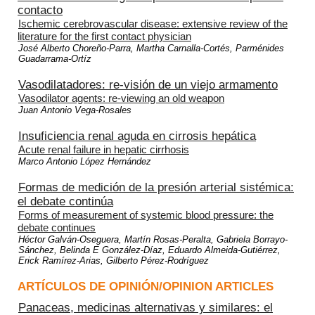
contacto
Ischemic cerebrovascular disease: extensive review of the
literature for the first contact physician
José Alberto Choreño-Parra, Martha Carnalla-Cortés, Parménides
Guadarrama-Ortíz
Vasodilatadores: re-visión de un viejo armamento
Vasodilator agents: re-viewing an old weapon
Juan Antonio Vega-Rosales
Insuficiencia renal aguda en cirrosis hepática
Acute renal failure in hepatic cirrhosis
Marco Antonio López Hernández
Formas de medición de la presión arterial sistémica:
el debate continúa
Forms of measurement of systemic blood pressure: the
debate continues
Héctor Galván-Oseguera, Martín Rosas-Peralta, Gabriela Borrayo-
Sánchez, Belinda E González-Díaz, Eduardo Almeida-Gutiérrez,
Erick Ramírez-Arias, Gilberto Pérez-Rodríguez
ARTÍCULOS DE OPINIÓN/OPINION ARTICLES
Panaceas, medicinas alternativas y similares: el