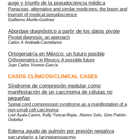
auge y triunfo de la pseudociencia médica
Panaceas, alternative and similar medicines: the boom and
triumph of medical pseudoscience
Guillermo Murillo-Godínez
Abordaje diagnóstico a partir de los datos pivote
Pivotal diagnosis: an approach
Carlos A Andrade-Castellanos
Ortogeriatría en México: un futuro posible
Orthogeriatrics in Mexico: A possible future
Juan Carlos Viveros-García
CASOS CLÍNICOS/CLINICAL CASES
Síndrome de compresión medular como
manifestación de un carcinoma de células no
pequeñas
Spinal cord compression syndrome as a manifestation of a
non-small cell carcinoma
Loel Ayala-Castro, Kelly Yuncar-Rojas, Alonso Soto, Gino Patrón-
Ordoñez
Edema agudo de pulmón por presión negativa
secundario a laringoespasmo