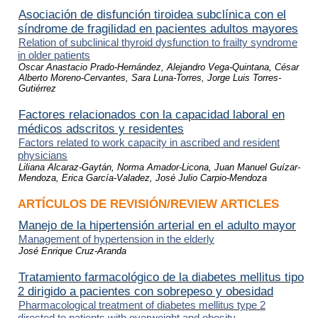
Asociación de disfunción tiroidea subclínica con el
síndrome de fragilidad en pacientes adultos mayores
Relation of subclinical thyroid dysfunction to frailty syndrome
in older patients
Oscar Anastacio Prado-Hernández, Alejandro Vega-Quintana, César
Alberto Moreno-Cervantes, Sara Luna-Torres, Jorge Luis Torres-
Gutiérrez
Factores relacionados con la capacidad laboral en
médicos adscritos y residentes
Factors related to work capacity in ascribed and resident
physicians
Liliana Alcaraz-Gaytán, Norma Amador-Licona, Juan Manuel Guízar-
Mendoza, Erica García-Valadez, José Julio Carpio-Mendoza
ARTÍCULOS DE REVISIÓN/REVIEW ARTICLES
Manejo de la hipertensión arterial en el adulto mayor
Management of hypertension in the elderly
José Enrique Cruz-Aranda
Tratamiento farmacológico de la diabetes mellitus tipo
2 dirigido a pacientes con sobrepeso y obesidad
Pharmacological treatment of diabetes mellitus type 2
directed to patients with overweight and obesity