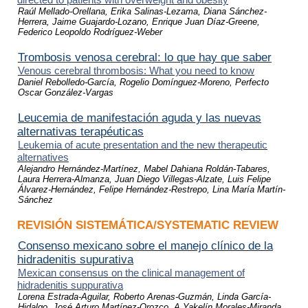
Raúl Mellado-Orellana, Erika Salinas-Lezama, Diana Sánchez-
Herrera, Jaime Guajardo-Lozano, Enrique Juan Díaz-Greene,
Federico Leopoldo Rodríguez-Weber
Trombosis venosa cerebral: lo que hay que saber
Venous cerebral thrombosis: What you need to know
Daniel Rebolledo-García, Rogelio Domínguez-Moreno, Perfecto
Oscar González-Vargas
Leucemia de manifestación aguda y las nu
evas
alternativas terapéuticas
Leukemia of acute presentation and the new therapeu
tic
alternatives
Alejandro Hernández-Martínez, Mabel Dahiana Roldán-Tabares,
Laura Herrera-Almanza, Juan Diego Villegas-Alzate, Luis Felipe
Álvarez-Hernández, Felipe Hernández-Restrepo, Lina María Martín-
Sánchez
REVISIÓN SISTEMÁTICA/SYSTEMATIC REVIEW
Consenso mexicano sobre el manejo clínico de la
hidradenitis supurativa
Mexican consensus on the clinical management of
hidradenitis suppurativa
Lorena Estrada-Aguilar, Roberto Arenas-Guzmán, Linda García-
Hidalgo, José Arturo Martínez-Orozco, A Yakelín Morales-Miranda,