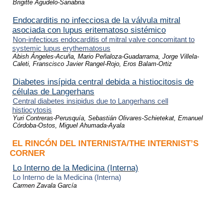
Brigitte Agudelo-Sanabria
Endocarditis no infecciosa de la válvula mitral
asociada con lupus eritematoso sistémico
Non-infectious endocarditis of mitral valve concomitant to
systemic lupus erythematosus
Abish Ángeles-Acuña, Mario Peñaloza-Guadarrama, Jorge Villela-
Caleti, Franscisco Javier Rangel-Rojo, Eros Balam-Ortiz
Diabetes insípida central debida a histiocitosis de
células de Langerhans
Central diabetes insipidus due to Langerhans cell
histiocytosis
Yuri Contreras-Perusquía, Sebastián Olivares-Schietekat, Emanuel
Córdoba-Ostos, Miguel Ahumada-Ayala
EL RINCÓN DEL INTERNISTA/THE INTERNIST’S
CORNER
Lo Interno de la Medicina (Interna)
Lo Interno de la Medicina (Inte
r
na)
Carmen Zavala García