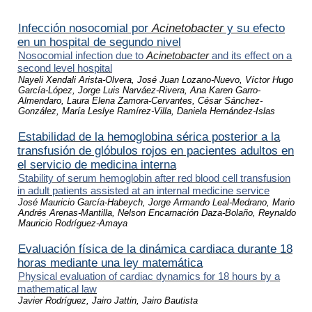
Infección nosocomial por
Acinetobacter
y su efecto
en un hospital de segundo nivel
Nosocomial infection due to
Acinetobacter
and its effect on a
second level hospital
Nayeli Xendali Arista-Olvera, José Juan Lozano-Nuevo, Víctor Hugo
García-López,
Jorge Luis Narváez-Rivera, Ana Karen Garro-
Almendaro, Laura Elena Zamora-Cervantes, César Sánchez-
González, María Leslye Ramírez-Villa, Daniela Hernández-Islas
Estabilidad de la hemoglobina sérica posterior a la
transfusión de glóbulos rojos en pacientes adultos en
el servicio de medicina interna
Stability of serum hemoglobin after red blood cell transfusion
in adult patients assisted at an internal medicine service
José Mauricio García-Habeych, Jorge Armando Leal-Medrano, Mario
Andrés Arenas-Mantilla, Nelson Encarnación Daza-Bolaño, Reynaldo
Mauricio Rodríguez-Amaya
Evaluación física de la dinámica cardiaca durante 18
horas mediante una ley matemática
Physical evaluation of cardiac dynamics for 18 hours by a
mathematical law
Javier Rodríguez, Jairo Jattin, Jairo Bautista