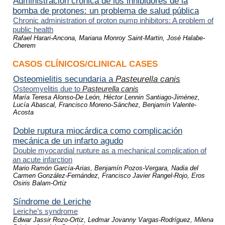
Administración crónica de los inhibidores de la
bomba de protones: un problema de salud pública
Chronic administration of proton pump inhibitors: A problem of
public health
Rafael Harari-Ancona, Mariana Monroy Saint-Martin, José Halabe-
Cherem
CASOS CLÍNICOS/CLINICAL CASES
Osteomielitis secundaria a
Pasteurella canis
Osteomyelitis due to
Pasteurella canis
María Teresa Alonso-De León, Héctor Lennin Santiago-Jiménez,
Lucía Abascal, Francisco Moreno-Sánchez, Benjamín Valente-
Acosta
Doble ruptura miocárdica como complicación
mecánica de un infarto agudo
Double myocardial rupture as a mechanical complication of
an acute infarction
Mario Ramón García-Arias, Benjamín Pozos-Vergara, Nadia del
Carmen González-Fernández, Francisco Javier Rangel-Rojo, Eros
Osiris Balam-Ortiz
Síndrome de Leriche
Leriche’s syndrome
Edwar Jassir Rozo-Ortiz, Ledmar Jovanny Vargas-Rodríguez, Milena