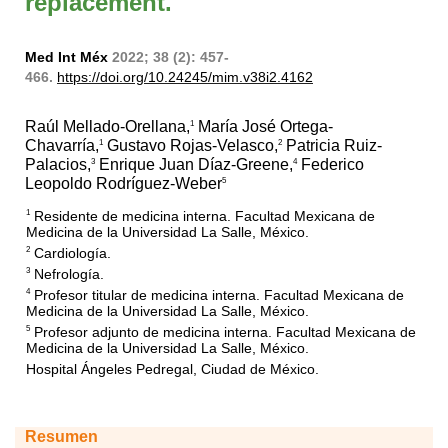
replacement.
Med Int Méx
2022; 38 (2): 457-
466.
https://doi.org/10.24245/mim.v38i2.4162
Raúl Mellado-Orellana,
María José Ortega-
1
Chavarría,
Gustavo Rojas-Velasco,
Patricia Ruiz-
1
2
Palacios,
Enrique Juan Díaz-Greene,
Federico
3
4
Leopoldo Rodríguez-Weber
5
Residente de medicina interna. Facultad Mexicana de
1
Medicina de la Universidad La Salle, México.
Cardiología.
2
Nefrología.
3
Profesor titular de medicina interna. Facultad Mexicana de
4
Medicina de la Universidad La Salle, México.
Profesor adjunto de medicina interna. Facultad Mexicana de
5
Medicina de la Universidad La Salle, México.
Hospital Ángeles Pedregal, Ciudad de México.
Resumen