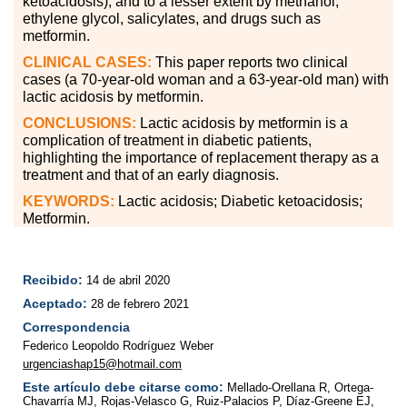
ketoacidosis), and to a lesser extent by methanol,
ethylene glycol, salicylates, and drugs such as
metformin.
CLINICAL CASES:
This paper reports two clinical
cases (a 70-year-old woman and a 63-year-old man) with
lactic acidosis by metformin.
CONCLUSIONS:
Lactic acidosis by metformin is a
complication of treatment in diabetic patients,
highlighting the importance of replacement therapy as a
treatment and that of an early diagnosis.
KEYWORDS:
Lactic acidosis; Diabetic ketoacidosis;
Metformin.
Recibido:
14 de abril 2020
Aceptado:
28 de febrero 2021
Correspondencia
Federico Leopoldo Rodríguez Weber
urgenciashap15@hotmail.com
Este artículo debe citarse como:
Mellado-Orellana R, Ortega-
Chavarría MJ, Rojas-Velasco G, Ruiz-Palacios P, Díaz-Greene EJ,