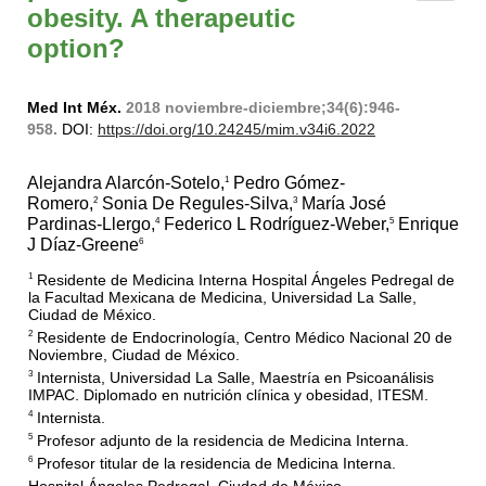
obesity. A therapeutic
option?
Med Int Méx.
2018 noviembre-diciembre;34(6):946-
958.
DOI:
https://doi.org/10.24245/mim.v34i6.2022
Alejandra Alarcón-Sotelo,
Pedro Gómez-
1
Romero,
Sonia De Regules-Silva,
María José
2
3
Pardinas-Llergo,
Federico L Rodríguez-Weber,
Enrique
4
5
J Díaz-Greene
6
Residente de Medicina Interna Hospital Ángeles Pedregal de
1
la Facultad Mexicana de Medicina, Universidad La Salle,
Ciudad de México.
Residente de Endocrinología, Centro Médico Nacional 20 de
2
Noviembre, Ciudad de México.
Internista, Universidad La Salle, Maestría en Psicoanálisis
3
IMPAC. Diplomado en nutrición clínica y obesidad, ITESM.
Internista.
4
Profesor adjunto de la residencia de Medicina Interna.
5
Profesor titular de la residencia de Medicina Interna.
6