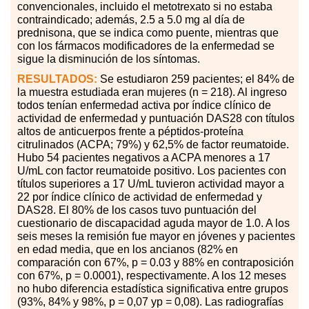
convencionales, incluido el metotrexato si no estaba
contraindicado; además, 2.5 a 5.0 mg al día de
prednisona, que se indica como puente, mientras que
con los fármacos modificadores de la enfermedad se
sigue la disminución de los síntomas.
RESULTADOS:
Se estudiaron 259 pacientes; el 84% de
la muestra estudiada eran mujeres (n = 218). Al ingreso
todos tenían enfermedad activa por índice clínico de
actividad de enfermedad y puntuación DAS28 con títulos
altos de anticuerpos frente a péptidos-proteína
citrulinados (ACPA; 79%) y 62,5% de factor reumatoide.
Hubo 54 pacientes negativos a ACPA menores a 17
U/mL con factor reumatoide positivo. Los pacientes con
títulos superiores a 17 U/mL tuvieron actividad mayor a
22 por índice clínico de actividad de enfermedad y
DAS28. El 80% de los casos tuvo puntuación del
cuestionario de discapacidad aguda mayor de 1.0. A los
seis meses la remisión fue mayor en jóvenes y pacientes
en edad media, que en los ancianos (82% en
comparación con 67%, p = 0.03 y 88% en contraposición
con 67%, p = 0.0001), respectivamente. A los 12 meses
no hubo diferencia estadística significativa entre grupos
(93%, 84% y 98%, p = 0,07 yp = 0,08). Las radiografías