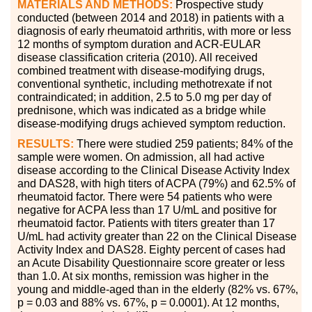
MATERIALS AND METHODS:
Prospective study
conducted (between 2014 and 2018) in patients with a
diagnosis of early rheumatoid arthritis, with more or less
12 months of symptom duration and ACR-EULAR
disease classification criteria (2010). All received
combined treatment with disease-modifying drugs,
conventional synthetic, including methotrexate if not
contraindicated; in addition, 2.5 to 5.0 mg per day of
prednisone, which was indicated as a bridge while
disease-modifying drugs achieved symptom reduction.
RESULTS:
There were studied 259 patients; 84% of the
sample were women. On admission, all had active
disease according to the Clinical Disease Activity Index
and DAS28, with high titers of ACPA (79%) and 62.5% of
rheumatoid factor. There were 54 patients who were
negative for ACPA less than 17 U/mL and positive for
rheumatoid factor. Patients with titers greater than 17
U/mL had activity greater than 22 on the Clinical Disease
Activity Index and DAS28. Eighty percent of cases had
an Acute Disability Questionnaire score greater or less
than 1.0. At six months, remission was higher in the
young and middle-aged than in the elderly (82% vs. 67%,
p = 0.03 and 88% vs. 67%, p = 0.0001). At 12 months,