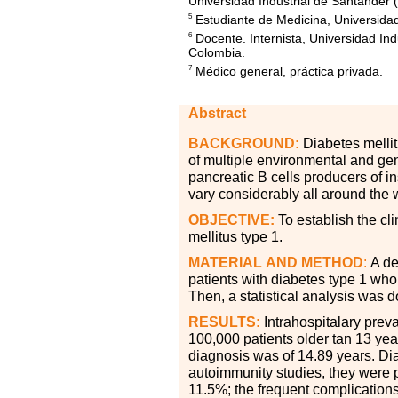
Universidad Industrial de Santander 
Estudiante de Medicina, Universida
5
Docente. Internista, Universidad In
6
Colombia.
Médico general, práctica privada.
7
Abstract
BACKGROUND:
Diabetes melli
of multiple environmental and gen
pancreatic B cells producers of i
vary considerably all around the 
OBJECTIVE:
To establish the cl
mellitus type 1.
MATERIAL
AND METHOD
:
A des
patients with diabetes type 1 who
Then, a statistical analysis was 
RESULTS:
Intrahospitalary prev
100,000 patients older tan 13 ye
diagnosis was of 14.89 years. Di
autoimmunity studies, they were 
11.5%; the frequent complications