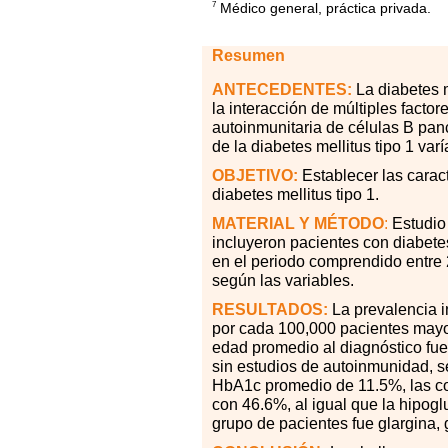
Médico general, práctica privada.
7
Resumen
ANTECEDENTES:
La diabetes 
la interacción de múltiples facto
autoinmunitaria de células B panc
de la diabetes mellitus tipo 1 va
OBJETIVO:
Establecer las carac
diabetes mellitus tipo 1.
MATERIAL
Y MÉTODO
:
Estudio 
incluyeron pacientes con diabetes
en el periodo comprendido entre 2
según las variables.
RESULTADOS:
La prevalencia i
por cada 100,000 pacientes mayo
edad promedio al diagnóstico fue 
sin estudios de autoinmunidad, s
HbA1c promedio de 11.5%, las co
con 46.6%, al igual que la hipog
grupo de pacientes fue glargina, g