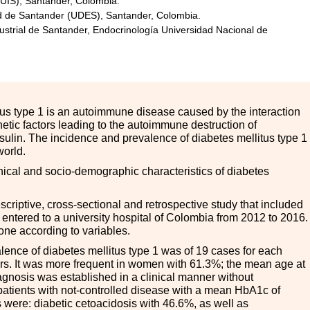
(UIS), Santander, Colombia.
d de Santander (UDES), Santander, Colombia.
dustrial de Santander, Endocrinología Universidad Nacional de
tus type 1 is an autoimmune disease caused by the interaction
etic factors leading to the autoimmune destruction of
nsulin. The incidence and prevalence of diabetes mellitus type 1
world.
inical and socio-demographic characteristics of diabetes
criptive, cross-sectional and retrospective study that included
 entered to a university hospital of Colombia from 2012 to 2016.
done according to variables.
alence of diabetes mellitus type 1 was of 19 cases for each
ars. It was more frequent in women with 61.3%; the mean age at
agnosis was established in a clinical manner without
patients with not-controlled disease with a mean HbA1c of
 were: diabetic cetoacidosis with 46.6%, as well as