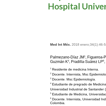
Hospital Unive
Med Int Méx.
2018 enero;34(1):46-
1
Palmezano-Díaz JM
, Figueroa-
4
6
Guzmán K
, Pradilla-Suárez LP
,
Residente de medicina Interna.
1
Docente. Internista, Msc Epidemiolo
2
Docente. Msc Epidemiología.
3
Estudiante de pregrado de Medicina
4
Universidad Industrial de Santander 
Estudiante de Medicina, Universida
5
Docente. Internista, Universidad In
6
Colombia.