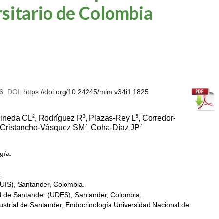
rsitario de Colombia
56.
DOI:
https://doi.org/10.24245/mim.v34i1.1825
2
3
5
Pineda CL
, Rodríguez R
, Plazas-Rey L
, Corredor-
7
7
 Cristancho-Vásquez SM
, Coha-Díaz JP
gía.
.
(UIS), Santander, Colombia.
d de Santander (UDES), Santander, Colombia.
dustrial de Santander, Endocrinología Universidad Nacional de