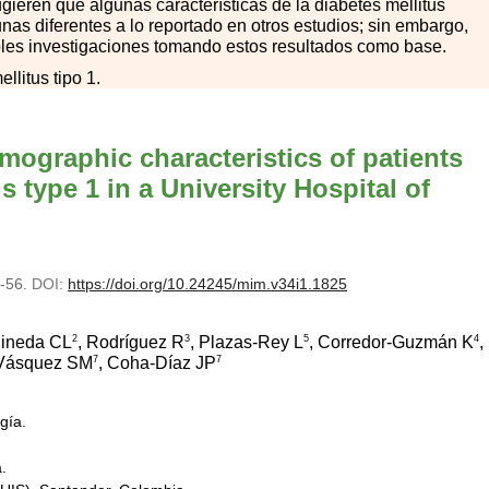
gieren que algunas características de la diabetes mellitus
gunas diferentes a lo reportado en otros estudios; sin embargo,
les investigaciones tomando estos resultados como base.
llitus tipo 1.
mographic characteristics of patients
s type 1 in a University Hospital of
6-56.
DOI:
https://doi.org/10.24245/mim.v34i1.1825
2
3
5
4
Pineda CL
, Rodríguez R
, Plazas-Rey L
, Corredor-Guzmán K
,
7
7
-Vásquez SM
, Coha-Díaz JP
gía.
.