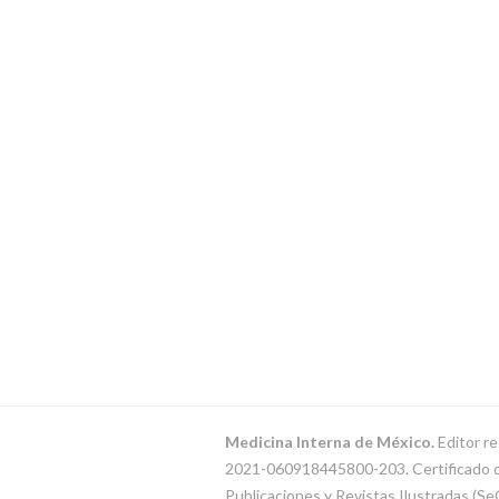
Medicina Interna de México.
Editor re
2021-060918445800-203. Certificado de 
Publicaciones y Revistas Ilustradas (