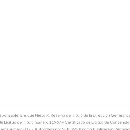
sponsable: Enrique Nieto R. Reserva de Título de la Dirección General 
Licitud de Título número 11967 y Certificado de Licitud de Contenido d
SeGob) número 8375. Autorizada por SEPOMEX como Publicación Periódi