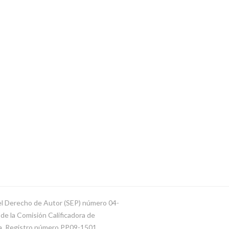
del Derecho de Autor (SEP) número 04-
e la Comisión Calificadora de
ca. Registro número PP09-1501.