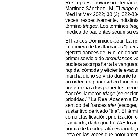
Restrepo F, Thowinson-Hernánd
Martínez-Sánchez LM. El
triage
c
Med Int Mex 2022; 38 (2): 322-33
veces, respectivamente, indistint
término
triages.
Los términos
tria
médica de pacientes según su est
El francés Dominique-Jean Larrey
la primera de las llamadas “guer
ejército francés del Rin, en dond
primer servicio de
ambulances vo
pudiera acompañar a la vanguardia
rápida, cómoda y eficiente evacu
marcha dicho servicio durante la 
un orden de prioridad en función 
preferencia a los pacientes meno
francés llamaron
triage
(selección
1,3
prioridad.
La Real Academia Esp
sentido del francés
trier
(escoger, 
sustantivo derivado “tría”. El tér
como clasificación, priorización o
traducido, dado que la RAE lo ad
norma de la ortografía española, 
letra en las voces que notoriament