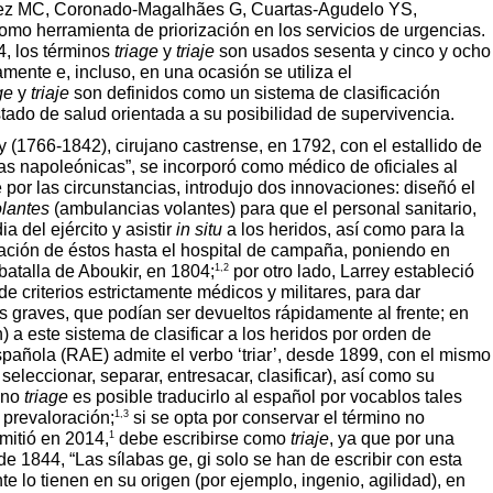
ez MC, Coronado-Magalhães G, Cuartas-Agudelo YS,
omo herramienta de priorización en los servicios de urgencias.
4, los términos
triage
y
triaje
son usados sesenta y cinco y ocho
amente e, incluso, en una ocasión se utiliza el
ge
y
triaje
son definidos como un sistema de clasificación
ado de salud orientada a su posibilidad de supervivencia.
 (1766-1842), cirujano castrense, en 1792, con el estallido de
ras napoleónicas”, se incorporó como médico de oficiales al
e por las circunstancias, introdujo dos innovaciones: diseñó el
lantes
(ambulancias volantes) para que el personal sanitario,
 del ejército y asistir
in situ
a los heridos, así como para la
ación de éstos hasta el hospital de campaña, poniendo en
1,2
batalla de Aboukir, en 1804;
por otro lado, Larrey estableció
de criterios estrictamente médicos y militares, para dar
s graves, que podían ser devueltos rápidamente al frente; en
) a este sistema de clasificar a los heridos por orden de
añola (RAE) admite el verbo ‘triar’, desde 1899, con el mismo
seleccionar, separar, entresacar, clasificar), así como su
mino
triage
es posible traducirlo al español por vocablos tales
1,3
 prevaloración;
si se opta por conservar el término no
1
mitió en 2014,
debe escribirse como
triaje
, ya que por una
de 1844, “Las sílabas ge, gi solo se han de escribir con esta
e lo tienen en su origen (por ejemplo, ingenio, agilidad), en