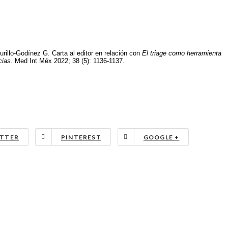
urillo-Godínez G. Carta al editor en relación con
El triage como herramienta
cias
. Med Int Méx 2022; 38 (5): 1136-1137.
TTER
PINTEREST
GOOGLE +