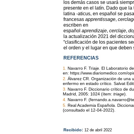
los demás casos se usará siempre 
presente en el latín. Dado que la
latina -aticus, en español se pasa
francesas
apprentissage
,
cerclag
escriben en
español
aprendizaje
,
cerclaje
,
do
la actualización 2021 del diccion
“clasificación de los pacientes s
el orden y el lugar en que deben 
REFERENCIAS
1.
Navarro F. Triaje. El Laboratorio d
en:
https://www.diariomedico.com/opin
2.
Álvarez CR. Organización de una un
enfermo en estado crítico. Salvat Edi
3.
Navarro F. Diccionario crítico de 
Madrid, 2005: 1024 (ítem:
triage
).
4.
Navarro F. (
fernando.a.navarro@te
5.
Real Academia Española. Diccionar
(consultado el 12-04-2022).
Recibido:
12 de abril 2022