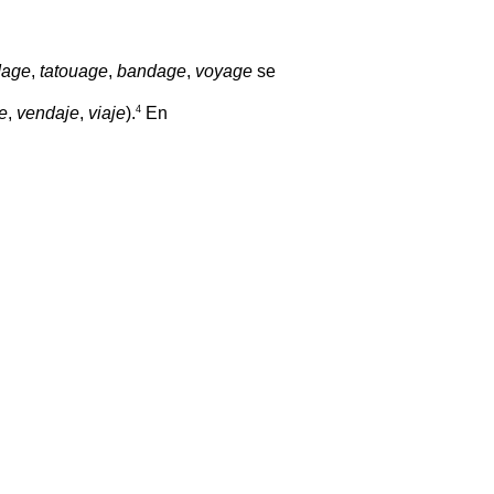
dage
,
tatouage
,
bandage
,
voyage
se
4
je
,
vendaje
,
viaje
).
En