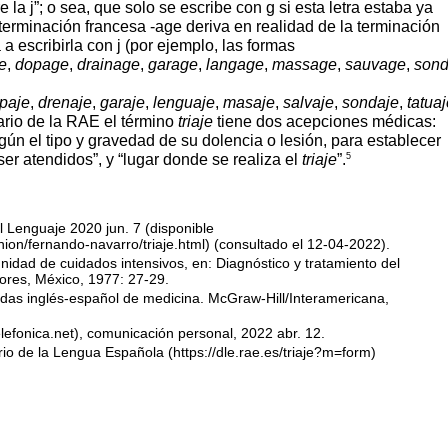
la j”; o sea, que solo se escribe con g si esta letra estaba ya
 terminación francesa -age deriva en realidad de la terminación
 a escribirla con j (por ejemplo, las formas
e
,
dopage
,
drainage
,
garage
,
langage
,
massage
,
sauvage
,
son
paje
,
drenaje
,
garaje
,
lenguaje
,
masaje
,
salvaje
,
sondaje
,
tatua
ario de la RAE el término
triaje
tiene dos acepciones médicas:
egún el tipo y gravedad de su dolencia o lesión, para establecer
5
ser atendidos”, y “lugar donde se realiza el
triaje
”.
el Lenguaje 2020 jun. 7 (disponible
ion/fernando-navarro/triaje.html
) (consultado el 12-04-2022).
idad de cuidados intensivos, en: Diagnóstico y tratamiento del
tores, México, 1977: 27-29.
dudas inglés-español de medicina. McGraw-Hill/Interamericana,
lefonica.net
), comunicación personal, 2022 abr. 12.
io de la Lengua Española (
https://dle.rae.es/triaje?m=form
)