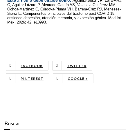
Este artículo debe citarse como:
Aguilera-Sosa VR, Leija-Alva
G, Aguilar-Lázaro P, Alvarado-García AS, Valencia-Gutiérrez MM,
Ochoa-Martínez C, Córdova-Pluma VH, Barrera-Cruz RJ, Meneses-
Sierra E. Componentes principales del trastorno post COVID-19:
ansiedad-depresión, atención-memoria, y expresión génica. Med Int
Méx; 2026; 42: e10993.
FACEBOOK
TWITTER
PINTEREST
GOOGLE +
Buscar