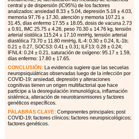
central y de dispersión (IC95%) de los factores
analizados: ansiedad 8.33 ± 5.04, depresión 5.18 ± 4.03,
memoria 97.76 ± 17.30, atención y memoria 107.21 ±
31.45, días enfermo 17.55 ± 18.05, dosis de vacuna 2.73
± 0.91, IMC 25.75 ± 4.26, peso 70.30 ± 14.76 kg, tensión
arterial sistólica 115.24 ± 17.10 mmHg, tensión arterial
diastólica 73.70 ± 11.80 mmHg, IL-4: 0.30 ± 0.24, IL-1b;
0.21 ± 0.27, SOCS3: 0.41 ± 0.31; ILF13: 0.28 ± 0.24;
IFNL4: 0.24 ± 0.21, saturación de oxígeno: 95.17 ± 1.59,
días enfermo: 17.80 ± 17.65.
CONCLUSIÓN:
La evidencia sugiere que las secuelas
neuropsiquiátricas observadas luego de la infección por
COVID-19: ansiedad, depresión y alteraciones
cognitivas tienen un origen multifactorial que hace
partícipe a la desregulación inmunológica, inflamación
sistémica, alteración de neurotransmisores y factores
genéticos específicos.
PALABRAS
CLAVE:
Componentes principales; post
COVID-19; factores clínicos; factores neuropsicológicos;
factores genéticos.