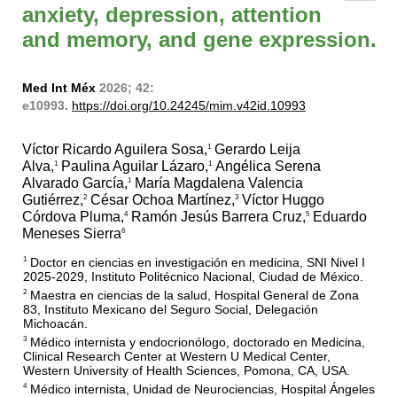
anxiety, depression, attention
and memory, and gene expression.
Med Int Méx
2026; 42:
e10993.
https://doi.org/10.24245/mim.v42id.10993
Víctor Ricardo Aguilera Sosa,
Gerardo Leija
1
Alva,
Paulina Aguilar Lázaro,
Angélica Serena
1
1
Alvarado García,
María Magdalena Valencia
1
Gutiérrez,
César Ochoa Martínez,
Víctor Huggo
2
3
Córdova Pluma,
Ramón Jesús Barrera Cruz,
Eduardo
4
5
Meneses Sierra
6
Doctor en ciencias en investigación en medicina, SNI Nivel I
1
2025-2029, Instituto Politécnico Nacional, Ciudad de México.
Maestra en ciencias de la salud, Hospital General de Zona
2
83, Instituto Mexicano del Seguro Social, Delegación
Michoacán.
Médico internista y endocrionólogo, doctorado en Medicina,
3
Clinical Research Center at Western U Medical Center,
Western University of Health Sciences, Pomona, CA, USA.
Médico internista, Unidad de Neurociencias, Hospital Ángeles
4