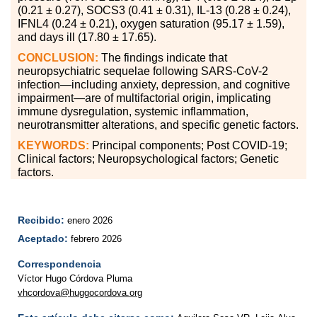
(0.21 ± 0.27), SOCS3 (0.41 ± 0.31), IL-13 (0.28 ± 0.24),
IFNL4 (0.24 ± 0.21), oxygen saturation (95.17 ± 1.59),
and days ill (17.80 ± 17.65).
CONCLUSION:
The findings indicate that
neuropsychiatric sequelae following SARS-CoV-2
infection—including anxiety, depression, and cognitive
impairment—are of multifactorial origin, implicating
immune dysregulation, systemic inflammation,
neurotransmitter alterations, and specific genetic factors.
KEYWORDS:
Principal components; Post COVID-19;
Clinical factors; Neuropsychological factors; Genetic
factors.
Recibido:
enero 2026
Aceptado:
febrero 2026
Correspondencia
Víctor Hugo Córdova Pluma
vhcordova@huggocordova.org