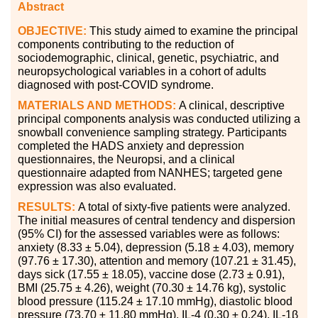
Abstract
OBJECTIVE:
This study aimed to examine the principal
components contributing to the reduction of
sociodemographic, clinical, genetic, psychiatric, and
neuropsychological variables in a cohort of adults
diagnosed with post-COVID syndrome.
MATERIALS AND METHODS:
A clinical, descriptive
principal components analysis was conducted utilizing a
snowball convenience sampling strategy. Participants
completed the HADS anxiety and depression
questionnaires, the Neuropsi, and a clinical
questionnaire adapted from NANHES; targeted gene
expression was also evaluated.
RESULTS:
A total of sixty-five patients were analyzed.
The initial measures of central tendency and dispersion
(95% CI) for the assessed variables were as follows:
anxiety (8.33 ± 5.04), depression (5.18 ± 4.03), memory
(97.76 ± 17.30), attention and memory (107.21 ± 31.45),
days sick (17.55 ± 18.05), vaccine dose (2.73 ± 0.91),
BMI (25.75 ± 4.26), weight (70.30 ± 14.76 kg), systolic
blood pressure (115.24 ± 17.10 mmHg), diastolic blood
pressure (73.70 ± 11.80 mmHg), IL-4 (0.30 ± 0.24), IL-1β