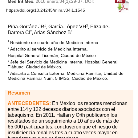
Med Int Méx.
2018 enero;34(1):29-37.
DOI:
https://doi.org/10.24245/mim.v34i1.1545
1
3
Piña-Gorráez JR
, García-López VH
, Elizalde-
2
4
Barrera CI
, Arias-Sánchez B
Residente de cuarto año de Medicina Interna.
1
Adscrito al servicio de Medicina Interna.
2
Hospital General Ticomán, Ciudad de México.
Jefe del Servicio de Medicina Interna, Hospital General
3
Tláhuac, Ciudad de México.
Adscrita a Consulta Externa, Medicina Familiar, Unidad de
4
Medicina Familiar Núm. 5 IMSS, Ciudad de México.
Resumen
ANTECEDENTES:
En México los reportes mencionan
entre 114 y 122 decesos diarios asociados con el
tabaquismo. En 2011, Hallan y Orth publicaron los
resultados de un seguimiento a 10 años de más de
65,000 participantes, concluyeron que el riesgo de
insuficiencia renal es tres a cuatro veces mayor en