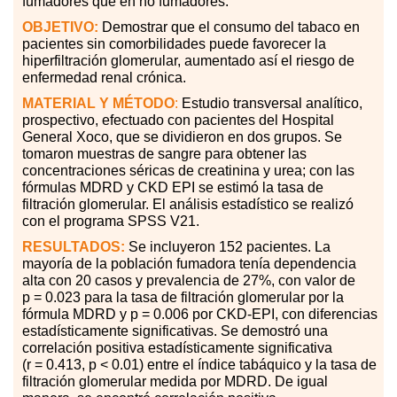
fumadores que en no fumadores.
OBJETIVO:
Demostrar que el consumo del tabaco en
pacientes sin comorbilidades puede favorecer la
hiperfiltración glomerular, aumentado así el riesgo de
enfermedad renal crónica.
MATERIAL
Y MÉTODO
:
Estudio transversal analítico,
prospectivo, efectuado con pacientes del Hospital
General Xoco, que se dividieron en dos grupos. Se
tomaron muestras de sangre para obtener las
concentraciones séricas de creatinina y urea; con las
fórmulas MDRD y CKD EPI se estimó la tasa de
filtración glomerular. El análisis estadístico se realizó
con el programa SPSS V21.
RESULTADOS:
Se incluyeron 152 pacientes. La
mayoría de la población fumadora tenía dependencia
alta con 20 casos y prevalencia de 27%, con valor de
p = 0.023 para la tasa de filtración glomerular por la
fórmula MDRD y p = 0.006 por CKD-EPI, con diferencias
estadísticamente significativas. Se demostró una
correlación positiva estadísticamente significativa
(r = 0.413, p < 0.01) entre el índice tabáquico y la tasa de
filtración glomerular medida por MDRD. De igual