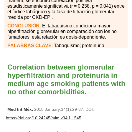
manera, se encontró correlación positiva
estadísticamente significativa (r = 0.238, p = 0.041) entre
el índice tabáquico y la tasa de filtración glomerular
medida por CKD-EPI.
CONCLUSIÓN:
El tabaquismo condiciona mayor
hiperfiltración glomerular en comparación con los no
fumadores; esta relación es dosis-dependiente.
PALABRAS
CLAVE
:
Tabaquismo; proteinuria.
Correlation between glomerular
hyperfiltration and proteinuria in
medium age smoking patients with
no other comorbidities.
Med Int Méx.
2018 January;34(1):29-37.
DOI:
https://doi.org/10.24245/mim.v34i1.1545