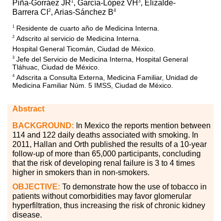
1
3
Piña-Gorráez JR
, García-López VH
, Elizalde-
2
4
Barrera CI
, Arias-Sánchez B
Residente de cuarto año de Medicina Interna.
1
Adscrito al servicio de Medicina Interna.
2
Hospital General Ticomán, Ciudad de México.
Jefe del Servicio de Medicina Interna, Hospital General
3
Tláhuac, Ciudad de México.
Adscrita a Consulta Externa, Medicina Familiar, Unidad de
4
Medicina Familiar Núm. 5 IMSS, Ciudad de México.
Abstract
BACKGROUND:
In Mexico the reports mention between
114 and 122 daily deaths associated with smoking. In
2011, Hallan and Orth published the results of a 10-year
follow-up of more than 65,000 participants, concluding
that the risk of developing renal failure is 3 to 4 times
higher in smokers than in non-smokers.
OBJECTIVE:
To demonstrate how the use of tobacco in
patients without comorbidities may favor glomerular
hyperfiltration, thus increasing the risk of chronic kidney
disease.