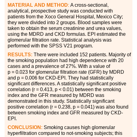
MATERIAL
AND METHOD
:
A cross-sectional,
analytical, prospective study was conducted with
patients from the Xoco General Hospital, Mexico City;
they were divided into 2 groups. Blood samples were
taken to obtain the serum creatinine and urea values,
using the MDRD and CKD formulas. EPI estimated the
glomerular filtration rate. Statistical analysis was
performed with the SPSS V21 program.
RESULTS:
There were included 152 patients. Majority of
the smoking population had high dependence with 20
cases and a prevalence of 27%. With a value of
p = 0.023 for glomerular filtration rate (GFR) by MDRD
and p = 0.006 for CKD-EPI. They had statistically
significant differences. A statistically significant positive
correlation (r = 0.413, p < 0.01) between the smoking
index and the GFR measured by MDRD was
demonstrated in this study. Statistically significant
positive correlation (r = 0.238, p = 0.041) was also found
between smoking index and GFR measured by CKD-
EPI.
CONCLUSION:
Smoking causes high glomerular
hyperfiltration compared to not-smoking subjects; this