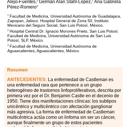
Alejo-Fuentes,
Germán Alan Stahl-López,
Ana Gabriela
2
2
Pérez-Romero
3
Facultad de Medicina, Universidad Autónoma de Guadalajara,
1
Zapopan, Jalisco. Hospital General de Zona 50, Instituto
Mexicano del Seguro Social, San Luis Potosí, México.
Hospital Central Dr. Ignacio Morones Prieto, San Luis Potosí.
2
Facultad de Medicina, Universidad Autónoma de San Luis
Potosí, SLP, México.
Facultad de Medicina, Universidad Autónoma de
3
Aguascalientes, Aguascalientes, México.
Resumen
ANTECEDENTES:
La enfermedad de Castleman es
una enfermedad rara que pertenece a un grupo
heterogéneo de trastornos linfoproliferativos, descrita por
primera vez por el Dr. Benjamin Castle en el decenio de
1950. Tiene dos manifestaciones clínicas: los subtipos
unicéntrico y multicéntrico con afectación ganglionar
más agresiva. La forma de enfermedad de Castleman
multicéntrica actúa como un linfoma sin ser un cáncer,
aunque finalmente un grupo de estos pacientes