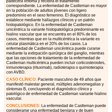
padecerá linfoma y recibirá el tratamiento
correspondiente. La enfermedad de Castleman es mayor
en la población de adultos jóvenes con ligero
predominio en el sexo femenino. El diagnóstico se
establece mediante hallazgos clínicos y un patrón
histopatológico. En la enfermedad de Castleman
unicéntrica la variante histopatológica predominante es
hialino vascular que se encuentra en el 80
%
de los
casos, mientras que en la multicéntrica la variante es
celular plasmática en el 20
%
de los casos. La
enfermedad de Castleman unicéntrica puede curarse
mediante la extirpación quirúrgica del ganglio, mientras
que las opciones de tratamiento de la enfermedad de
Castleman multicéntrica pueden incluir corticosteroides,
inmunoterapia (rituximab), radioterapia o quimioterapia
con AVBD.
CASO CLÍNICO:
Paciente masculino de 49 años que
manifestó malestar general, múltiples adenomegalias y
síntomas B, concluyendo el diagnóstico clínico y
patológico de enfermedad de Castleman variante hialino
vascular.
CONCLUSIONES:
La enfermedad de Castleman puede
considerarse una enfermedad benigna y de buen