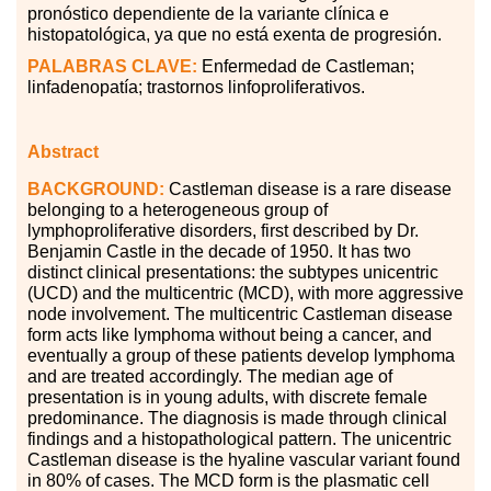
pronóstico dependiente de la variante clínica e
histopatológica, ya que no está exenta de progresión.
PALABRAS CLAVE:
Enfermedad de Castleman;
linfadenopatía; trastornos linfoproliferativos.
Abstract
BACKGROUND:
Castleman disease is a rare disease
belonging to a heterogeneous group of
lymphoproliferative disorders, first described by Dr.
Benjamin Castle in the decade of 1950. It has two
distinct clinical presentations: the subtypes unicentric
(UCD) and the multicentric (MCD), with more aggressive
node involvement. The multicentric Castleman disease
form acts like lymphoma without being a cancer, and
eventually a group of these patients develop lymphoma
and are treated accordingly. The median age of
presentation is in young adults, with discrete female
predominance. The diagnosis is made through clinical
findings and a histopathological pattern. The unicentric
Castleman disease is the hyaline vascular variant found
in 80
%
of cases. The MCD form is the plasmatic cell