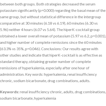
between both groups. Both strategies decreased the serum
potassium significantly (p=0.000) regarding the basal mean of the
same group, but without statistical difference in the intergroup
comparative at 30 minutes (6.18 vs 6.19), 60 minutes (6.30 vs
5.96) neither 4 hours (6.07 vs 5.64). The hiperK-cocktail group
obtained a lower overall mean of potassium (5.97 vs 6.2, p=0.001),
and higher number of complete remissions since the 60 minutes
(63.3% vs 35%, p=0.046). Conclusions: Our results agree with
other studies and indicate that hiperK-cocktail is as effective as
standard therapy, obtaining greater number of complete
remissions of hyperkalemia, especially after one hour of
administration. Key words: hyperkalemia, renal insufficiency
chronic, sodium bicarbonate, drug combinations, adults.
Keywords:
renal insufficiency chronic, adults, drug combinations,
sodium bicarbonate, hyperkalemia