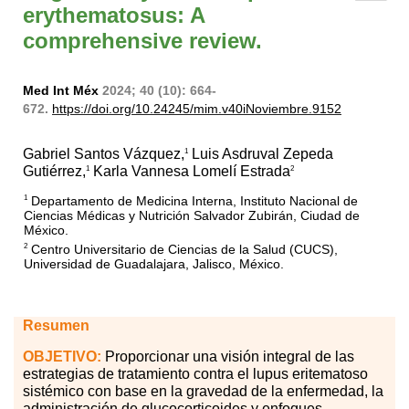
erythematosus: A
comprehensive review.
Med Int Méx
2024; 40 (10): 664-
672.
https://doi.org/10.24245/mim.v40iNoviembre.9152
Gabriel Santos Vázquez,
Luis Asdruval Zepeda
1
Gutiérrez,
Karla Vannesa Lomelí Estrada
1
2
Departamento de Medicina Interna, Instituto Nacional de
1
Ciencias Médicas y Nutrición Salvador Zubirán, Ciudad de
México.
Centro Universitario de Ciencias de la Salud (CUCS),
2
Universidad de Guadalajara, Jalisco, México.
Resumen
OBJETIVO:
Proporcionar una visión integral de las
estrategias de tratamiento contra el lupus eritematoso
sistémico con base en la gravedad de la enfermedad, la
administración de glucocorticoides y enfoques