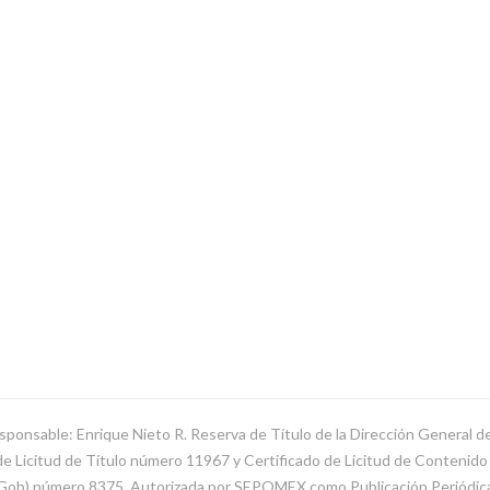
sponsable: Enrique Nieto R. Reserva de Título de la Dirección General 
Licitud de Título número 11967 y Certificado de Licitud de Contenido d
SeGob) número 8375. Autorizada por SEPOMEX como Publicación Periódi