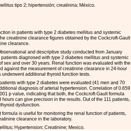
llitus tipo 2; hipertensión; creatinina; México.
ction in patients with type 2 diabetes mellitus and systemic
the creatinine clearance figures obtained by the Cockcroft-Gault
nine clearance.
bservational and descriptive study conducted from January
 patients diagnosed with type 2 diabetes mellitus and systemic
 of sex and over 30 years. Renal function was evaluated with the
d against the measurement of creatinine clearance in 24-hour
ts underwent additional thyroid function tests.
atients with type 2 diabetes were evaluated (41 men and 70
itional diagnosis of arterial hypertension. Correlation of 0.659
001 p value, indicating that both, the Cockcroft-Gault formula
 hours can give precision in the results. Out of the 111 patients,
thyroid dysfunction.
formula is useful for monitoring the renal function of patients,
eatinine clearance in the laboratory.
llitus; Hypertension; Creatinine; Mexico.