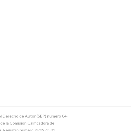
del Derecho de Autor (SEP) número 04-
e la Comisión Calificadora de
ca. Registro número PP09-1501.