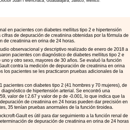
 Doctor Juan I Menchaca, Guadalajara, Jalisco, México.
nal en pacientes con diabetes mellitus tipo 2 e hipertensión
 cifras de depuración de creatinina obtenidas por la fórmula de
n de creatinina en orina de 24 horas.
udio observacional y descriptivo realizado de enero de 2018 a
aron pacientes con diagnóstico de diabetes mellitus tipo 2 e
de uno y otro sexo, mayores de 30 años. Se evaluó la función
Gault contra la medición de depuración de creatinina en orina
os los pacientes se les practicaron pruebas adicionales de la
 pacientes con diabetes tipo 2 (41 hombres y 70 mujeres), de
diagnóstico de hipertensión arterial. Se encontró una
9, valor de t 2.67 y valor de p de -0.001, lo que indica que la
e depuración de creatinina en 24 horas pueden dar precisión en
tes, 35 tenían pruebas anormales de la función tiroidea.
kcroft-Gault es útil para dar seguimiento a la función renal de
a determinación de depuración de creatinina en orina de 24 horas