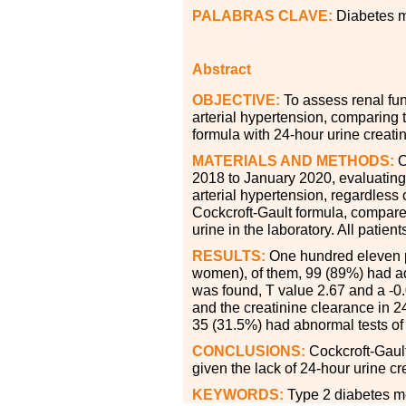
PALABRAS CLAVE:
Diabetes me
Abstract
OBJECTIVE:
To assess renal fun
arterial hypertension, comparing 
formula with 24-hour urine creati
MATERIALS AND METHODS:
O
2018 to January 2020, evaluating
arterial hypertension, regardless
Cockcroft-Gault formula, compare
urine in the laboratory. All patien
RESULTS:
One hundred eleven p
women), of them, 99 (89%) had add
was found, T value 2.67 and a -0.
and the creatinine clearance in 24
35 (31.5%) had abnormal tests of 
CONCLUSIONS:
Cockcroft-Gault 
given the lack of 24-hour urine cr
KEYWORDS:
Type 2 diabetes me