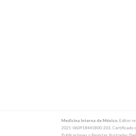
Medicina Interna de México.
Editor re
2021-060918445800-203. Certificado de 
Publicaciones y Revistas Ilustradas (