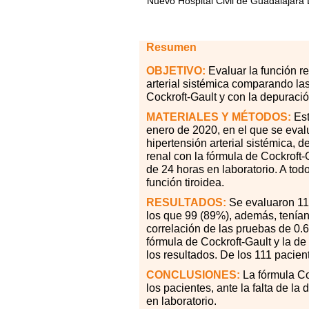
Nuevo Hospital Civil de Guadalajara
Resumen
OBJETIVO:
Evaluar la función re
arterial sistémica comparando las
Cockroft-Gault y con la depuració
MATERIALES Y MÉTODOS:
Est
enero de 2020, en el que se evalu
hipertensión arterial sistémica, 
renal con la fórmula de Cockroft-
de 24 horas en laboratorio. A tod
función tiroidea.
RESULTADOS:
Se evaluaron 111
los que 99 (89%), además, tenían 
correlación de las pruebas de 0.65
fórmula de Cockroft-Gault y la d
los resultados. De los 111 pacien
CONCLUSIONES:
La fórmula Coc
los pacientes, ante la falta de l
en laboratorio.