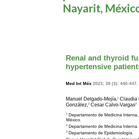
Nayarit, Méxic
Renal and thyroid fu
hypertensive patients
Med Int Méx
2023; 39 (3): 440-447.
Manuel Delgado-Mejía,
Claudia 
1
González,
Cesar Calvo-Vargas
3
2
Departamento de Medicina Interna, H
1
México.
Departamento de Medicina Interna.
2
Departamento de Epidemiología.
3