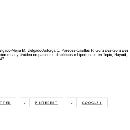
elgado-Mejía M, Delgado-Astorga C, Paredes-Casillas P, González-González
ión renal y tiroidea en pacientes diabéticos e hipertensos en Tepic, Nayarit,
47.
TTER
PINTEREST
GOOGLE +