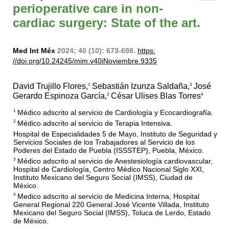
perioperative care in non-
cardiac surgery: State of the art.
Med Int Méx
2024; 40 (10): 673-698.
https:
//doi.org/10.24245/mim.v40iNoviembre.9335
David Trujillo Flores,
Sebastián Izunza Saldaña,
José
1
3
Gerardo Espinoza García,
César Ulises Blas Torres
2
4
Médico adscrito al servicio de Cardiología y Ecocardiografía.
1
Médico adscrito al servicio de Terapia Intensiva.
2
Hospital de Especialidades 5 de Mayo, Instituto de Seguridad y
Servicios Sociales de los Trabajadores al Servicio de los
Poderes del Estado de Puebla (ISSSTEP), Puebla, México.
Médico adscrito al servicio de Anestesiología cardiovascular,
3
Hospital de Cardiología, Centro Médico Nacional Siglo XXI,
Instituto Mexicano del Seguro Social (IMSS), Ciudad de
México.
Medico adscrito al servicio de Medicina Interna, Hospital
4
General Regional 220 General José Vicente Villada, Instituto
Mexicano del Seguro Social (IMSS), Toluca de Lerdo, Estado
de México.