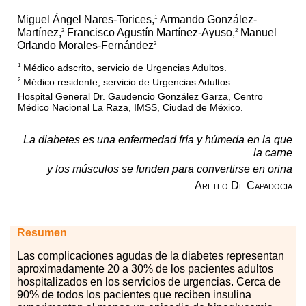
Miguel Ángel Nares-Torices,
Armando González-
1
Martínez,
Francisco Agustín Martínez-Ayuso,
Manuel
2
2
Orlando Morales-Fernández
2
Médico adscrito, servicio de Urgencias Adultos.
1
Médico residente, servicio de Urgencias Adultos.
2
Hospital General Dr. Gaudencio González Garza, Centro
Médico Nacional La Raza, IMSS, Ciudad de México.
La diabetes es una enfermedad fría y húmeda en la que
la carne
y los músculos se funden para convertirse en orina
Areteo De Capadocia
Resumen
Las
co
mplicaciones agudas de la diabetes representan
aproximadamente 20 a 30
%
de los pacientes adultos
hospitalizados en los servicios de urgencias. Cerca de
90
%
de todos los pacientes que reciben insulina