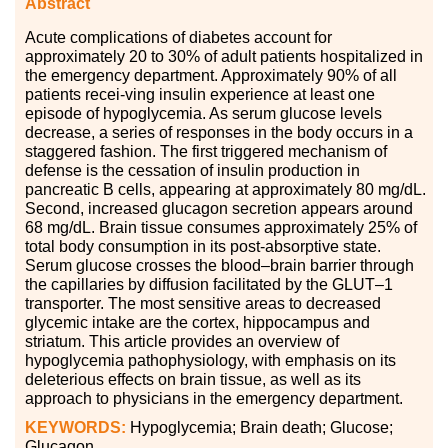
Abstract
Acute complications of diabetes account for
approximately 20 to 30
%
of adult patients hospitalized in
the emergency department. Approximately 90
%
of all
patients recei-ving insulin experience at least one
episode of hypoglycemia. As serum glucose levels
decrease, a series of responses in the body occurs in a
staggered fashion. The first triggered mechanism of
defense is the cessation of insulin production in
pancreatic B cells, appearing at approximately 80 mg
/
dL.
Second, increased glucagon secretion appears around
68 mg
/
dL. Brain tissue consumes approximately 25
%
of
total body consumption in its post-absorptive state.
Serum glucose crosses the blood
–
brain barrier through
the capillaries by diffusion facilitated by the GLUT
–
1
transporter. The most sensitive areas to decreased
glycemic intake are the cortex, hippocampus and
striatum. This article provides an overview of
hypoglycemia pathophysiology, with emphasis on its
deleterious effects on brain tissue, as well as its
approach to physicians in the emergency department.
KEYWORDS:
Hypoglycemia; Brain death; Glucose;
Glucagon.