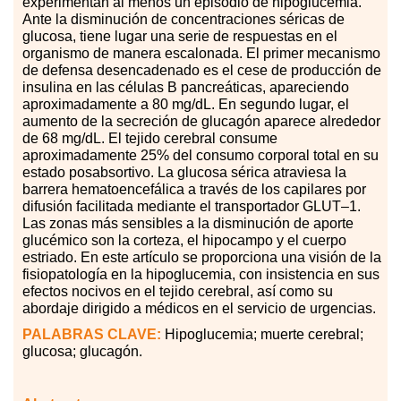
experimentan al menos un episodio de hipoglucemia.
Ante la disminución de concentraciones séricas de
glucosa, tiene lugar una serie de respuestas en el
organismo de manera escalonada. El primer mecanismo
de defensa desencadenado es el cese de producción de
insulina en las células B pancreáticas, apareciendo
aproximadamente a 80 mg
/
dL. En segundo lugar, el
aumento de la secreción de glucagón aparece alrededor
de 68 mg
/
dL. El tejido cerebral consume
aproximadamente 25
%
del consumo corporal total en su
estado posabsortivo. La glucosa sérica atraviesa la
barrera hematoencefálica a través de los capilares por
difusión facilitada mediante el transportador GLUT
–
1.
Las zonas más sensibles a la disminución de aporte
glucémico son la corteza, el hipocampo y el cuerpo
estriado. En este artículo se proporciona una visión de la
fisiopatología en la hipoglucemia, con insistencia en sus
efectos nocivos en el tejido cerebral, así como su
abordaje dirigido a médicos en el servicio de urgencias.
PALABRAS CLAVE:
Hipoglucemia; muerte cerebral;
glucosa; glucagón.