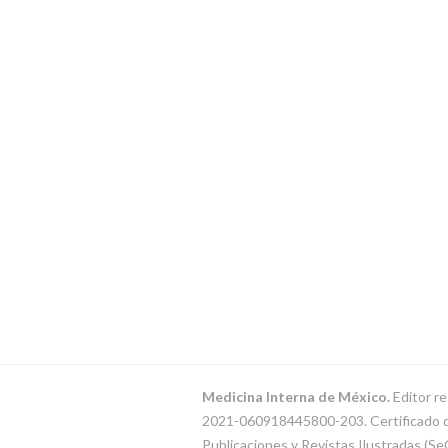
Medicina Interna de México.
Editor re
2021-060918445800-203. Certificado de 
Publicaciones y Revistas Ilustradas (