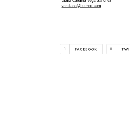
Diana Carolina Vega Sánchez
vssdiana@hotmail.com
FACEBOOK
TWI