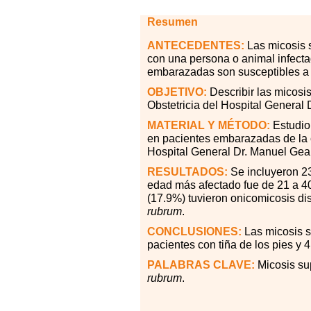
Resumen
ANTECEDENTES
:
Las micosis s
con una persona o animal infectad
embarazadas son susceptibles a c
OBJETIVO:
Describir las micosi
Obstetricia del Hospital General
MATERIAL Y MÉTODO:
Estudio 
en pacientes embarazadas de la c
Hospital General Dr. Manuel Gea 
RESULTADOS:
Se incluyeron 23
edad más afectado fue de 21 a 4
(17.9
%
) tuvieron onicomicosis dis
rubrum
.
CONCLUSIONES:
Las micosis s
pacientes con tiña de los pies y 
PALABRAS CLAVE:
Micosis su
rubrum
.