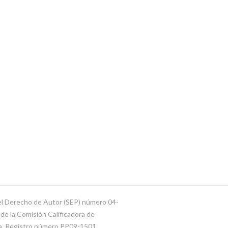
del Derecho de Autor (SEP) número 04-
e la Comisión Calificadora de
ca. Registro número PP09-1501.