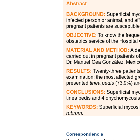
Abstract
BACKGROUND:
Superficial myc
infected person or animal, and a
pregnant patients are susceptible
OBJECTIVE:
To know the frequen
obstetrics service of the Hospit
MATERIAL AND METHOD:
A de
carried out in pregnant patients 
Dr. Manuel Gea González, Mexico 
RESULTS:
Twenty-three patients
examination; the most affected 
presented
tinea pedis
(73.9
%
) an
CONCLUSIONS:
Superficial myc
tinea pedis and 4 onychomycosis
KEYWORDS:
Superficial mycos
rubrum
.
Correspondencia