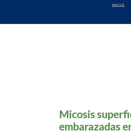
INICIO
Micosis superfi
embarazadas en