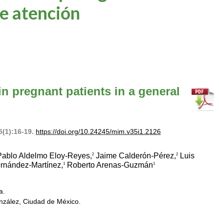
e atención
in pregnant patients in a general
5(1):16-19.
https://doi.org/10.24245/mim.v35i1.2126
ablo Aldelmo Eloy-Reyes,
Jaime Calderón-Pérez,
Luis
2
2
rnández-Martínez,
Roberto Arenas-Guzmán
1
1
a.
nzález, Ciudad de México.