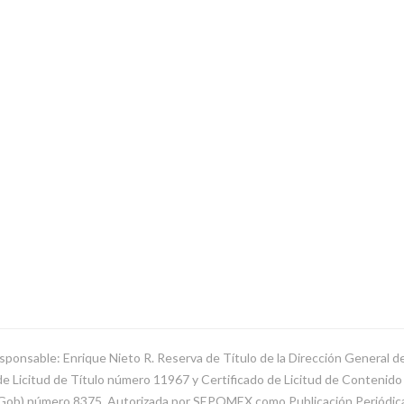
sponsable: Enrique Nieto R. Reserva de Título de la Dirección General 
Licitud de Título número 11967 y Certificado de Licitud de Contenido d
SeGob) número 8375. Autorizada por SEPOMEX como Publicación Periódi