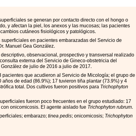
uperficiales se generan por contacto directo con el hongo o
o, y afectan la piel, los anexos y las mucosas; las pacientes
ambios cutáneos fisiológicos y patológicos.
s superficiales en pacientes embarazadas del Servicio de
 Dr. Manuel Gea González.
descriptivo, observacional, prospectivo y transversal realizado
onsulta externa del Servicio de Gineco-obstetricia del
González de julio de 2016 a julio de 2017.
 pacientes que acudieron al Servicio de Micología; el grupo de
0 años de edad (86.9
%
); 17 tuvieron tiña plantar (73.9
%
) y 4
trófica total. Dos cultivos fueron positivos para
Trichophyton
uperficiales fueron poco frecuentes en el grupo estudiado: 17
4 con onicomicosis. El agente aislado fue
Trichophyton rubrum
.
perficiales; embarazo;
tinea pedis
; onicomicosis;
Trichophyton