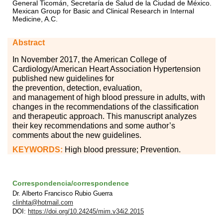
General Ticomán, Secretaría de Salud de la Ciudad de México.
Mexican Group for Basic and Clinical Research in Internal
Medicine, A.C.
Abstract
In
N
ovember 2017, the American College of
Cardiology/American Heart Association Hypertension
published new guidelines for
the
prevention
,
detection
,
evaluation
,
and
management
of
high blood pressure
in
adults, with
changes in the recommendations of the classification
and therapeutic approach.
This manuscript analyzes
their key recommendations and some author’s
comments about the new guidelines.
KEYWORDS:
High blood pressure; Prevention.
Correspondencia/correspondence
Dr. Alberto Francisco Rubio Guerra
clinhta@hotmail.com
DOI:
https://doi.org/10.24245/mim.v34i2.2015