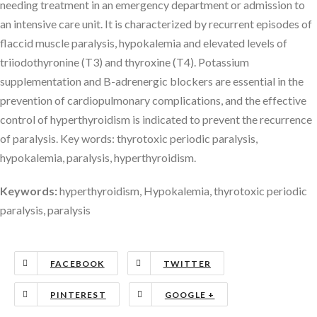
needing treatment in an emergency department or admission to
an intensive care unit. It is characterized by recurrent episodes of
flaccid muscle paralysis, hypokalemia and elevated levels of
triiodothyronine (T3) and thyroxine (T4). Potassium
supplementation and B-adrenergic blockers are essential in the
prevention of cardiopulmonary complications, and the effective
control of hyperthyroidism is indicated to prevent the recurrence
of paralysis. Key words: thyrotoxic periodic paralysis,
hypokalemia, paralysis, hyperthyroidism.
Keywords:
hyperthyroidism, Hypokalemia, thyrotoxic periodic
paralysis, paralysis
FACEBOOK
TWITTER
PINTEREST
GOOGLE +