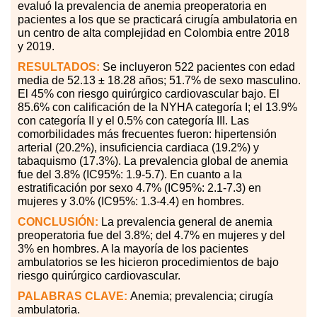
evaluó la prevalencia de anemia preoperatoria en
pacientes a los que se practicará cirugía ambulatoria en
un centro de alta complejidad en Colombia entre 2018
y 2019.
RESULTADOS:
Se incluyeron 522 pacientes con edad
media de 52.13 ± 18.28 años; 51.7% de sexo masculino.
El 45% con riesgo quirúrgico cardiovascular bajo. El
85.6% con calificación de la NYHA categoría I; el 13.9%
con categoría II y el 0.5% con categoría III. Las
comorbilidades más frecuentes fueron: hipertensión
arterial (20.2%), insuficiencia cardiaca (19.2%) y
tabaquismo (17.3%). La prevalencia global de anemia
fue del 3.8% (IC95%: 1.9-5.7). En cuanto a la
estratificación por sexo 4.7% (IC95%: 2.1-7.3) en
mujeres y 3.0% (IC95%: 1.3-4.4) en hombres.
CONCLUSIÓN:
La prevalencia general de anemia
preoperatoria fue del 3.8%; del 4.7% en mujeres y del
3% en hombres. A la mayoría de los pacientes
ambulatorios se les hicieron procedimientos de bajo
riesgo quirúrgico cardiovascular.
PALABRAS
CLAVE:
Anemia; prevalencia; cirugía
ambulatoria.