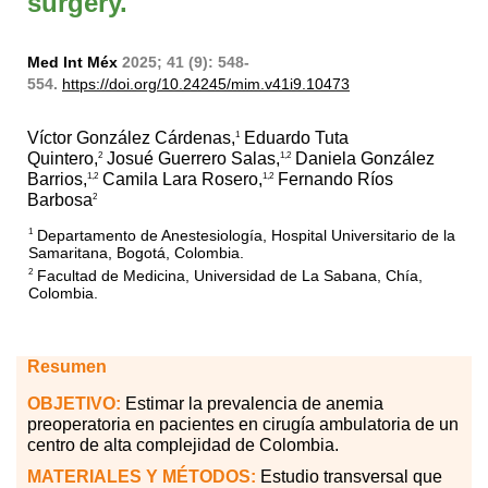
surgery.
Med Int Méx
2025; 41 (9): 548-
554.
https://doi.org/10.24245/mim.v41i9.10473
Víctor González Cárdenas,
Eduardo Tuta
1
Quintero,
Josué Guerrero Salas,
Daniela González
2
1,2
Barrios,
Camila Lara Rosero,
Fernando Ríos
1,2
1,2
Barbosa
2
Departamento de Anestesiología, Hospital Universitario de la
1
Samaritana, Bogotá, Colombia.
Facultad de Medicina, Universidad de La Sabana, Chía,
2
Colombia.
Resumen
OBJETIVO:
Estimar la prevalencia de anemia
preoperatoria en pacientes en cirugía ambulatoria de un
centro de alta complejidad de Colombia.
MATERIALES
Y MÉTODOS:
Estudio transversal que