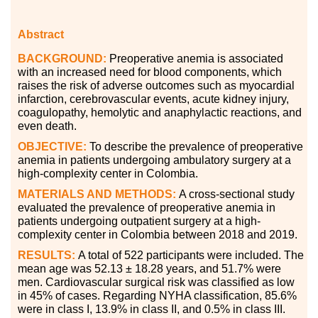
Abstract
BACKGROUND:
Preoperative anemia is associated
with an increased need for blood components, which
raises the risk of adverse outcomes such as myocardial
infarction, cerebrovascular events, acute kidney injury,
coagulopathy, hemolytic and anaphylactic reactions, and
even death.
OBJECTIVE:
To describe the prevalence of preoperative
anemia in patients undergoing ambulatory surgery at a
high-complexity center in Colombia.
MATERIALS AND METHODS:
A cross-sectional study
evaluated the prevalence of preoperative anemia in
patients undergoing outpatient surgery at a high-
complexity center in Colombia between 2018 and 2019.
RESULTS:
A total of 522 participants were included. The
mean age was 52.13 ± 18.28 years, and 51.7% were
men. Cardiovascular surgical risk was classified as low
in 45% of cases. Regarding NYHA classification, 85.6%
were in class I, 13.9% in class II, and 0.5% in class III.