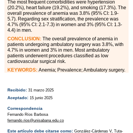
The most frequent comorbidities were hypertension
(20.2%), heart failure (19.2%), and smoking (17.3%). The
overall prevalence of anemia was 3.8% (95% CI: 1.9-
5.7). Regarding sex stratification, the prevalence was
4.7% (95% CI: 2.1-7.3) in women and 3% (95% CI: 1.3-
4.4) in men.
CONCLUSION:
The overall prevalence of anemia in
patients undergoing ambulatory surgery was 3.8%, with
4.7% in women and 3% in men. Most ambulatory
patients underwent procedures classified as low
cardiovascular surgical risk.
KEYWORDS:
Anemia; Prevalence; Ambulatory surgery.
Recibido:
31 marzo 2025
Aceptado:
15 junio 2025
Correspondencia
Fernando Ríos Barbosa
fernando.rios@unisabana.edu.co
Este artículo debe citarse como:
González-Cárdenas V, Tuta-