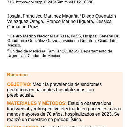
716.
https://doi.org/10.24245/mim.v41i12.10686
Josafat Francisco Martínez Magaña,
Diego Quenatzin
1
Velázquez Ortega,
Franco Merino Higuera,
Jessica
1
1
Camacho Ruíz
2
Centro Médico Nacional La Raza, IMSS, Hospital General Dr.
1
Gaudencio González Garza, servicio de Geriatría, Ciudad de
México.
Unidad de Medicina Familiar 28, IMSS, Departamento de
2
Urgencias. Ciudad de México.
Resumen
OBJETIVO:
Medir la prevalencia de síndromes
geriátricos en pacientes hospitalizados con
presbiacusia.
MATERIALES
Y MÉTODOS:
Estudio observacional,
transversal y retrospectivo efectuado en pacientes más o
menos mayores de 70 años, hospitalizados en 2023. Se
realizó un muestreo no probabilístico.