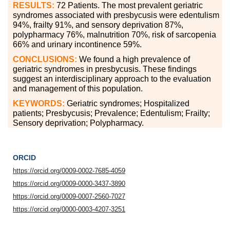
RESULTS:
72 Patients. The most prevalent geriatric
syndromes associated with presbycusis were edentulism
94%, frailty 91%, and sensory deprivation 87%,
polypharmacy 76%, malnutrition 70%, risk of sarcopenia
66% and urinary incontinence 59%.
CONCLUSIONS:
We found a high prevalence of
geriatric syndromes in presbycusis. These findings
suggest an interdisciplinary approach to the evaluation
and management of this population.
KEYWORDS:
Geriatric syndromes; Hospitalized
patients; Presbycusis; Prevalence; Edentulism; Frailty;
Sensory deprivation; Polypharmacy.
ORCID
https://orcid.org/0009-0002-7685-4059
https://orcid.org/0009-0000-3437-3890
https://orcid.org/0009-0007-2560-7027
https://orcid.org/0000-0003-4207-3251