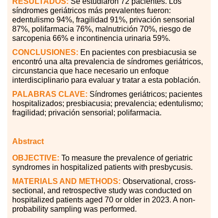
RESULTADOS:
Se estudiaron 72 pacientes. Los
síndromes geriátricos más prevalentes fueron:
edentulismo 94%, fragilidad 91%, privación sensorial
87%, polifarmacia 76%, malnutrición 70%, riesgo de
sarcopenia 66% e incontinencia urinaria 59%.
CONCLUSIONES:
En pacientes con presbiacusia se
encontró una alta prevalencia de síndromes geriátricos,
circunstancia que hace necesario un enfoque
interdisciplinario para evaluar y tratar a esta población.
PALABRAS
CLAVE:
Síndromes geriátricos; pacientes
hospitalizados; presbiacusia; prevalencia; edentulismo;
fragilidad; privación sensorial; polifarmacia.
Abstract
OBJECTIVE:
To measure the prevalence of geriatric
syndromes in hospitalized patients with presbycusis.
MATERIALS AND METHODS:
Observational, cross-
sectional, and retrospective study was conducted on
hospitalized patients aged 70 or older in 2023. A non-
probability sampling was performed.