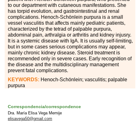
to our department with cutaneous manifestations. She
has torpid evolution, and gastrointestinal and renal
complications. Henoch-Schönlein purpura is a small
vessel vasculitis that affects mainly pediatric patients,
characterized by the tetrad of palpable purpura,
abdominal pain, arthralgia or arthritis and kidney inju
s
ry.
It is a systemic disease with IgA. It is usually self-limiting,
but in some cases serious complications may appear,
mainly chronic kidney disease. Steroid treatment is
recommended only in severe cases. Early recognition of
the disease and the multidisciplinary management
prevent fatal complications.
KEYWORDS:
Henoch-Schönlein; vasculitis; palpable
purpura
Correspondencia/correspondence
Dra. María Elisa Vega Memije
elisavega50@gmail.com