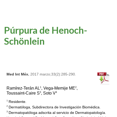
Púrpura de Henoch-
Schönlein
Med Int Méx.
2017 marzo;33(2):285-290.
1
2
Ramírez-Terán AL
, Vega-Memije ME
,
3
4
Toussaint-Caire S
, Soto V
Residente.
1
Dermatóloga, Subdirectora de Investigación Biomédica.
2
Dermatopatóloga adscrita al servicio de Dermatopatología.
3