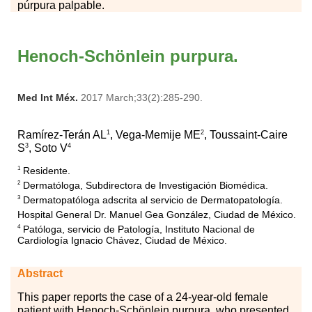
púrpura palpable.
Henoch-Schönlein purpura.
Med Int Méx.
2017 March;33(2):285-290.
1
2
Ramírez-Terán AL
, Vega-Memije ME
,
Toussaint-Caire
3
4
S
, Soto V
Residente.
1
Dermatóloga, Subdirectora de Investigación Biomédica.
2
Dermatopatóloga adscrita al servicio de Dermatopatología.
3
Hospital General Dr. Manuel Gea González, Ciudad de México.
Patóloga, servicio de Patología, Instituto Nacional de
4
Cardiología Ignacio Chávez, Ciudad de México.
Abstract
This
p
aper reports the case of a 24-year-old female
patient with Henoch-Schönlein purpura, who presented