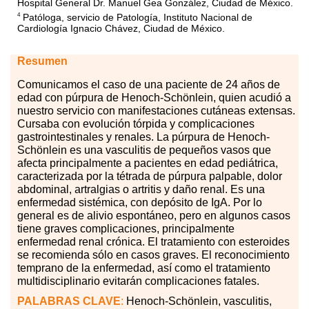
Hospital General Dr. Manuel Gea González, Ciudad de México.
Patóloga, servicio de Patología, Instituto Nacional de
4
Cardiología Ignacio Chávez, Ciudad de México.
Resumen
Comunicamos
e
l caso de una paciente de 24 años de
edad con púrpura de Henoch-Schönlein, quien acudió a
nuestro servicio con manifestaciones cutáneas extensas.
Cursaba con evolución tórpida y complicaciones
gastrointestinales y renales. La púrpura de Henoch-
Schönlein es una vasculitis de pequeños vasos que
afecta principalmente a pacientes en edad pediátrica,
caracterizada por la tétrada de púrpura palpable, dolor
abdominal, artralgias o artritis y daño renal. Es una
enfermedad sistémica, con depósito de IgA. Por lo
general es de alivio espontáneo, pero en algunos casos
tiene graves complicaciones, principalmente
enfermedad renal crónica. El tratamiento con esteroides
se recomienda sólo en casos graves. El reconocimiento
temprano de la enfermedad, así como el tratamiento
multidisciplinario evitarán complicaciones fatales.
PALABRAS
CLAVE
:
Henoch-Schönlein, vasculitis,