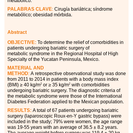
metabólico.
PALABRAS
CLAVE
:
Cirugía bariátrica; síndrome
metabólico; obesidad mórbida.
Abstract
OBJECTIVE:
To determine the relief of comorbidities in
patients undergoing bariatric surgery of
metabolic
syndrome
in
the
Regional Hospital of High
Specialty of the Yucatan Peninsula, Mexico.
MATERIAL
AND
METHOD
:
A
retrospective
observational
study
was
done
from 2011 to 2014 in patients with a body mass index
2
2
(BMI)
≥
40 kg/m
or
≥
35 kg/m
with comorbidities
undergoing bariatric surgery. The diagnostic criteria of
the metabolic syndrome were those of the International
Diabetes Federation applied to the Mexican population.
RESULTS:
A total of 67 patients undergoing bariatric
surgery (laparoscopic Roux-en-Y gastric bypass) were
included in the study; 79% were women, the age range
was 19-55 years with an average of 36.5 ± 8.2 years.
The average weight before surgery was 119.4 ± 20 kg.