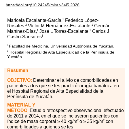
https://doi.org/10.24245/mim.v34i5.2026
1
Maricela Escalante-García,
Federico López-
2
1
Rosales,
Víctor M Hernández-Escalante,
Germán
1
1
Martínez-Díaz,
José L Torres-Escalante,
Carlos J
1
Castro-Sansores
Facultad de Medicina, Universidad Autónoma de Yucatán.
1
Hospital Regional de Alta Especialidad de la Península de
2
Yucatán.
Resumen
OBJETIVO
:
Determinar el alivio de comorbilidades en
pacientes
a
los que se les practicó
cirugía bariátrica en
el Hospital Regional de Alta Especialidad de la
Península de Yucatán.
MATERIAL
Y
MÉTODO
:
Estudio
retrospectivo
observacional
efectuado
de 2011 a 2014, en el que se incluyeron pacientes con
2
2
índice de masa corporal ≥ 40 kg/m
o ≥ 35 kg/m
con
comorbilidades
a
quienes se les