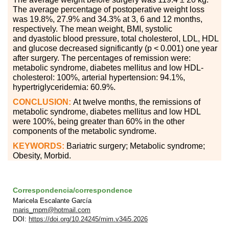
The average percentage of postoperative weight loss
was 19.8%, 27.9% and 34.3% at 3, 6 and 12 months,
respectively. The mean weight, BMI, systolic
and
dyastolic
blood pressure, total cholesterol, LDL, HDL
and glucose decreased significantly (p
<
0.001) one year
after surgery. The percentages of remission were:
metabolic syndrome, diabetes mellitus and low HDL-
cholesterol: 100%, arterial hypertension: 94.1%,
hypertriglyceridemia: 60.9%.
CONCLUSION:
At twelve months, the remissions of
metabolic syndrome, diabetes mellitus and low HDL
were 100%, being greater than 60% in the other
components of the metabolic syndrome.
KEYWORDS:
Bariatric surgery; Metabolic syndrome;
Obesity, Morbid.
Correspondencia/correspondence
Maricela Escalante García
maris_mpm@hotmail.com
DOI:
https://doi.org/10.24245/mim.v34i5.2026