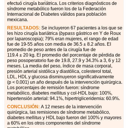
efectuó
cirugía bariátrica. Los criterios diagnósticos de
síndrome metabólico fueron los de la Federación
Internacional de Diabetes válidos para población
mexicana.
RESULTADOS:
Se incluyeron 67 pacientes
a
los que se
les hizo
cirugía bariátrica (
bypass
gástrico en Y de Roux
por laparoscopia); 79% eran mujeres, el rango de edad
fue de 19-55 años con media de 36.5 ± 8.2 años. El
promedio de peso antes de la cirugía fue de
119.4
±
20 kg. El promedio del porcentaje de pérdida de
peso posoperatorio fue de 19.8, 27.9 y 34.3% a 3, 6 y 12
meses. La media del peso, índice de masa corporal,
presión arterial sistólica y diastólica, colesterol total,
LDL, HDL y glucosa disminuyeron significativamente
(p
<
0.001) un año después de la intervención quirúrgica.
Los porcentajes de remisión fueron: síndrome
metabólico, diabetes mellitus y col-HDL bajo: 100%,
hipertensión arterial: 94.1%, hipertrigliceridemia: 60.9%.
CONCLUSIÓN:
A 12 meses de la intervención
quirúrgica, las remisiones de síndrome metabólico,
diabetes mellitus y HDL bajo fueron del 100% y mayores
a 60% en los otros componentes del síndrome