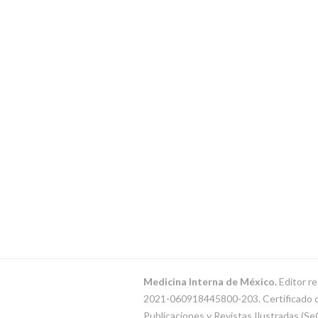
Medicina Interna de México.
Editor re
2021-060918445800-203. Certificado de 
Publicaciones y Revistas Ilustradas (