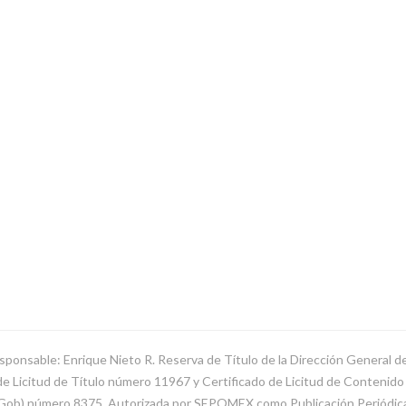
sponsable: Enrique Nieto R. Reserva de Título de la Dirección General 
Licitud de Título número 11967 y Certificado de Licitud de Contenido d
SeGob) número 8375. Autorizada por SEPOMEX como Publicación Periódi