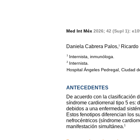
Med Int Méx
2026; 42 (Supl 1): e1
Daniela Cabrera Palos,
Ricardo 
1
Internista, inmunóloga.
1
Internista.
2
Hospital Ángeles Pedregal, Ciudad d
ANTECEDENTES
De acuerdo con la clasificación d
síndrome cardiorrenal tipo 5 es: 
debidos a una enfermedad sistém
Estos fenotipos diferencian los s
nefrocéntricos (síndrome cardiorr
1
manifestación simultánea.