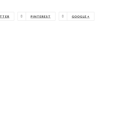
TTER
PINTEREST
GOOGLE +