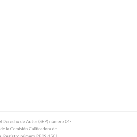
del Derecho de Autor (SEP) número 04-
e la Comisión Calificadora de
ca. Registro número PP09-1501.