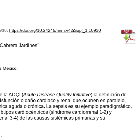
0930.
https://doi.org/10.24245/mim.v42iSupl_1.10930
Cabrera Jardines
2
e México.
e la ADQI (
Acute Disease Quality Initiative
) la definición de
disfunción o daño cardiaco y renal que ocurren en paralelo,
ica aguda o crónica. La sepsis es su ejemplo paradigmático.
ubtipos cardiocéntricos (síndrome cardiorrenal 1-2) y
enal 3-4) de las causas sistémicas primarias y su