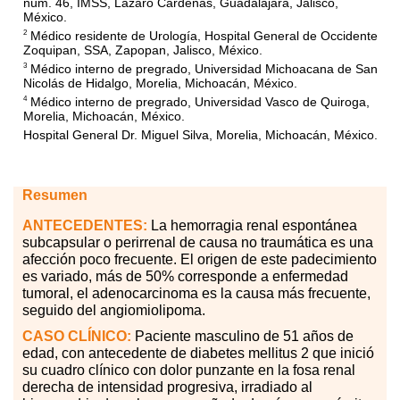
núm. 46, IMSS, Lázaro Cárdenas, Guadalajara, Jalisco,
México.
Médico residente de Urología, Hospital General de Occidente
2
Zoquipan, SSA, Zapopan, Jalisco, México.
Médico interno de pregrado, Universidad Michoacana de San
3
Nicolás de Hidalgo, Morelia, Michoacán, México.
Médico interno de pregrado, Universidad Vasco de Quiroga,
4
Morelia, Michoacán, México.
Hospital General Dr. Miguel Silva, Morelia, Michoacán, México.
Resumen
ANTECEDENTES:
La hemorragia renal espontánea
subcapsular o perirrenal de causa no traumática es una
afección poco frecuente. El origen de este padecimiento
es variado, más de 50
%
corresponde a enfermedad
tumoral, el adenocarcinoma es la causa más frecuente,
seguido del angiomiolipoma.
CASO CLÍNICO:
Paciente masculino de 51 años de
edad, con antecedente de diabetes mellitus 2 que inició
su cuadro clínico con dolor punzante en la fosa renal
derecha de intensidad progresiva, irradiado al