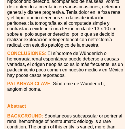
hipocondrio derecho, acompañado de náuseas, vómito
de contenido alimentario en varias ocasiones, deterioro
general y disnea progresiva. Tenía dolor en la fosa renal
y el hipocondrio derechos sin datos de irritación
peritoneal; la tomografía axial computada simple y
contrastada evidenció una lesión mixta de 13
x
10 cm,
sobre el polo superior derecho, por lo que se decidió
realizar exploración retroperitoneal con nefrectomía
radical, con estudio patológico de la muestra.
CONCLUSIONES:
El síndrome de Wünderlich o
hemorragia renal espontánea puede deberse a causas
variadas, el origen neoplásico es lo más frecuente; es un
padecimiento poco común en nuestro medio y en México
hay pocos casos reportados.
PALABRAS CLAVE:
Síndrome de Wünderlich;
angiomiolipoma.
Abstract
BACKGROUND:
Spontaneous subcapsular or perirenal
renal hemorrhage of nontraumatic etiology is a rare
condition. The origin of this entity is varied, more than