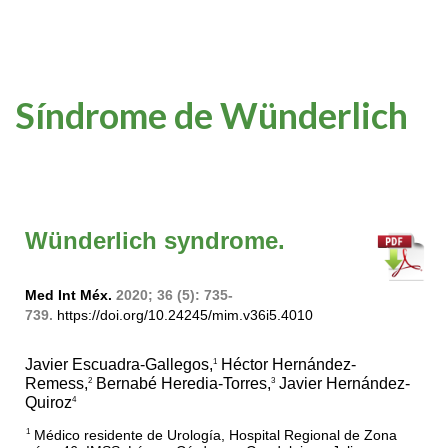
Síndrome de Wünderlich
Wünderlich syndrome.
Med Int Méx.
2020; 36 (5): 735-
739.
https://doi.org/10.24245/mim.v36i5.4010
Javier Escuadra-Gallegos,
Héctor Hernández-
1
Remess,
Bernabé Heredia-Torres,
Javier Hernández-
2
3
Quiroz
4
Médico residente de Urología, Hospital Regional de Zona
1