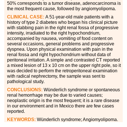
50
%
corresponds to a tumor disease, adenocarcinoma is
the most frequent cause, followed by angiomyolipoma.
CLINICAL CASE:
A 51-year-old male patients with a
history of type 2 diabetes who began his clinical picture
with stabbing pain in the right renal fossa of progressive
intensity, irradiated to the right hypochondrium,
accompanied by nausea, vomiting of food content on
several occasions, general problems and progressive
dyspnea. Upon physical examination with pain in the
renal fossa and right hypochondrium without data of
peritoneal irritation. A simple and contrasted CT reported
a mixed lesion of 13
x
10 cm on the upper right pole, so it
was decided to perform the retroperitoneal examination
with radical nephrectomy, the sample was sent to
pathological study.
CONCLUSIONS:
Wünderlich syndrome or spontaneous
renal hemorrhage may be due to varied causes;
neoplastic origin is the most frequent; it is a rare disease
in our environment and in Mexico there are few cases
reported.
KEYWORDS:
Wünderlich syndrome; Angiomyolipoma.