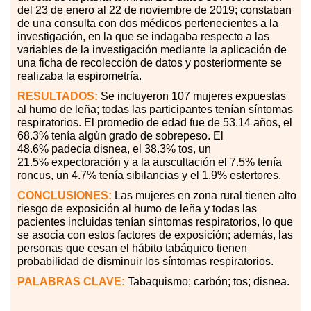
del 23 de enero al 22 de noviembre de 2019; constaban
de una consulta con dos médicos pertenecientes a la
investigación, en la que se indagaba respecto a las
variables de la investigación mediante la aplicación de
una ficha de recolección de datos y posteriormente se
realizaba la espirometría.
RESULTADOS:
Se incluyeron 107 mujeres expuestas
al humo de leña; todas las participantes tenían síntomas
respiratorios. El promedio de edad fue de 53.14 años, el
68.3
%
tenía algún grado de sobrepeso. El
48.6
%
padecía disnea, el 38.3
%
tos, un
21.5
%
expectoración y a la auscultación el 7.5
%
tenía
roncus, un 4.7
%
tenía sibilancias y el 1.9
%
estertores.
CONCLUSIONES:
Las mujeres en zona rural tienen alto
riesgo de exposición al humo de leña y todas las
pacientes incluidas tenían síntomas respiratorios, lo que
se asocia con estos factores de exposición; además, las
personas que cesan el hábito tabáquico tienen
probabilidad de disminuir los síntomas respiratorios.
PALABRAS CLAVE:
Tabaquismo; carbón; tos; disnea.