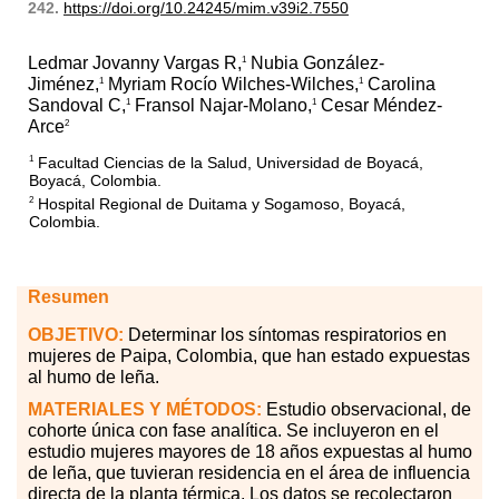
242.
https://doi.org/10.24245/mim.v39i2.7550
Ledmar Jovanny Vargas R,
Nubia González-
1
Jiménez,
Myriam Rocío Wilches-Wilches,
Carolina
1
1
Sandoval C,
Fransol Najar-Molano,
Cesar Méndez-
1
1
Arce
2
Facultad Ciencias de la Salud, Universidad de Boyacá,
1
Boyacá, Colombia.
Hospital Regional de Duitama y Sogamoso, Boyacá,
2
Colombia.
Resumen
OBJETIVO:
Determinar los síntomas respiratorios en
mujeres de Paipa, Colombia, que han estado expuestas
al humo de leña.
MATERIALES Y MÉTODOS:
Estudio observacional, de
cohorte única con fase analítica. Se incluyeron en el
estudio mujeres mayores de 18 años expuestas al humo
de leña, que tuvieran residencia en el área de influencia
directa de la planta térmica. Los datos se recolectaron