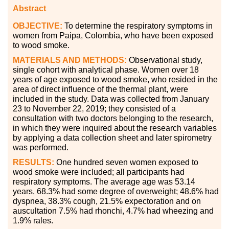
Abstract
OBJECTIVE:
To determine the respiratory symptoms in
women from Paipa, Colombia, who have been exposed
to wood smoke.
MATERIALS AND METHODS:
Observational study,
single cohort with analytical phase. Women over 18
years of age exposed to wood smoke, who resided in the
area of direct influence of the thermal plant, were
included in the study. Data was collected from January
23 to November 22, 2019; they consisted of a
consultation with two doctors belonging to the research,
in which they were inquired about the research variables
by applying a data collection sheet and later spirometry
was performed.
RESULTS:
One hundred seven women exposed to
wood smoke were included; all participants had
respiratory symptoms. The average age was 53.14
years, 68.3
%
had some degree of overweight; 48.6
%
had
dyspnea, 38.3
%
cough, 21.5
%
expectoration and on
auscultation 7.5
%
had rhonchi, 4.7
%
had wheezing and
1.9
%
rales.